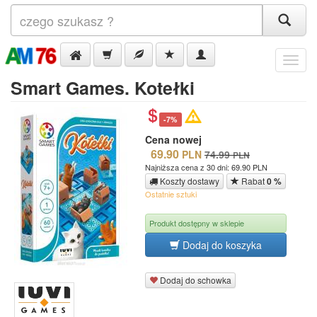
Menu
Smart Games. Kotełki
-7%
Cena nowej
69.90
PLN
74.99
PLN
Najniższa cena z 30 dni: 69.90 PLN
Koszty dostawy
Rabat
0 %
Ostatnie sztuki
Produkt dostępny w sklepie
Dodaj do koszyka
Dodaj do schowka