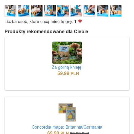
Liczba osób, które chcą mieć tę grę:
1
Produkty rekomendowane dla Ciebie
Za górną knieję!
59.99
PLN
Concordia mapa: Britannia/Germania
69.90
PLN
99.99
PLN