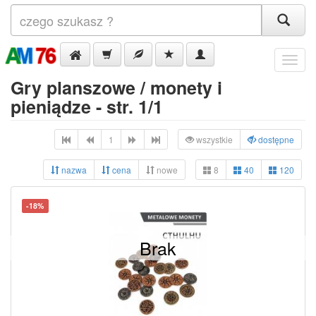
Menu
Gry planszowe / monety i
pieniądze - str. 1/1
1
wszystkie
dostępne
nazwa
cena
nowe
8
40
120
-18%
Brak