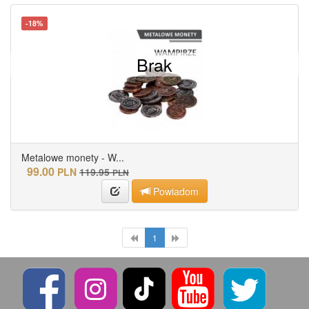
-18%
Brak
Metalowe monety - W...
99.00
PLN
119.95
PLN
Powiadom
1