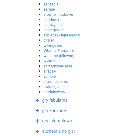
sensacja
seriale
słowne i liczbowe
sportowe
starożytność
strategiczne
szpiedzy i tajni agenci
thriller
wikingowie
Władca Pierścieni
wojenne (bitewne)
wykreśłanka
zarządzanie ręką
znaczki
zombie
zręcznościowe
zwierzęta
średniowiecze
gry fabularne
gry karciane
gry internetowe
akcesoria do gier