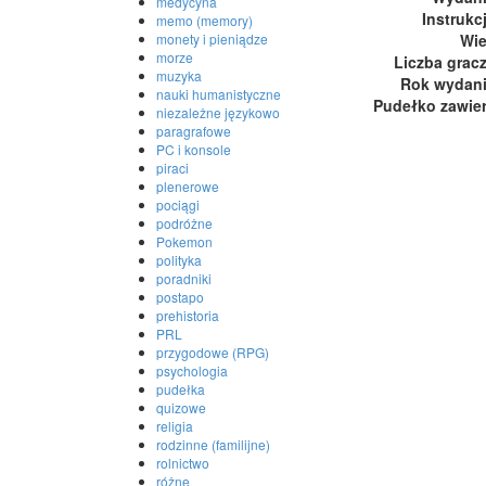
medycyna
Instrukc
memo (memory)
monety i pieniądze
Wi
morze
Liczba grac
muzyka
Rok wydan
nauki humanistyczne
Pudełko zawie
niezależne językowo
paragrafowe
PC i konsole
piraci
plenerowe
pociągi
podróżne
Pokemon
polityka
poradniki
postapo
prehistoria
PRL
przygodowe (RPG)
psychologia
pudełka
quizowe
religia
rodzinne (familijne)
rolnictwo
różne