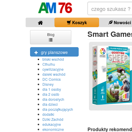
Koszyk
Nowości
Smart Games
Blog
gry planszowe
bliski wschód
Cthulhu
cywilizacyjne
daleki wschód
DC Comics
Disney
dla 1 osoby
dla 2 osób
dla dorosłych
dla dzieci
dla początkujących
dodatki
Dziki Zachód
edukacyjne
Produkty rekomend
ekonomiczne