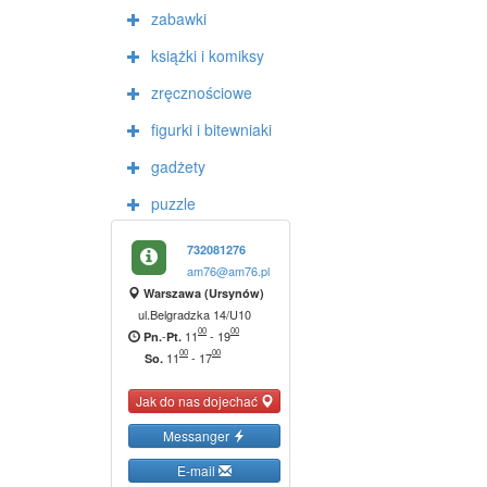
zabawki
książki i komiksy
zręcznościowe
figurki i bitewniaki
gadżety
puzzle
732081276
am76@am76.pl
Warszawa (Ursynów)
ul.Belgradzka 14/U10
00
00
-
11
-
19
Pn.
Pt.
00
00
11
-
17
So.
Jak do nas dojechać
Messanger
E-mail