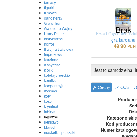
fantasy
figurki
filmowe
gangsterzy
Gra o Tron
Brak
Gwiezdne Wojny
Koła i Gąsienice Edu
Harry Potter
historyczne
gra karciana
horror
49.90
PLN
II wojna światowa
imprezowe
karciane
klasyczne
Jest to samodzielna. I
klocki
kolekcjonerskie
komiks
kooperacyjne
Cechy
Opis
kosmos
koty
Produce
kości
Ser
kryminał
Dzi
labirynt
logiczne
Kategorie skl
lotnictwo
Kod producen
Marvel
Numer katalogo
maskotki i pluszaki
Wydan