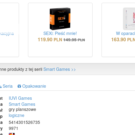
kacyjna
SEXi: Pieść mnie!
W oparach
119.90
163.90
PLN
149.95
PL
PLN
nne produkty z tej serii
Smart Games >>
Seria
Opakowanie
nt
IUVI Games
ia
Smart Games
gry planszowe
ał
logiczne
ep
ta
5414301526735
wy
9971
ie