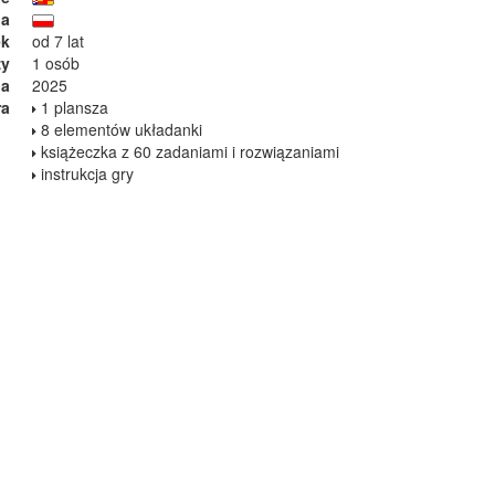
ja
ek
od 7 lat
zy
1 osób
ia
2025
ra
1 plansza
8 elementów układanki
książeczka z 60 zadaniami i rozwiązaniami
instrukcja gry