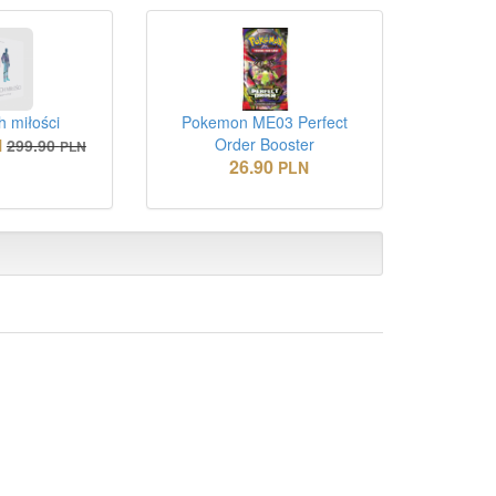
 miłości
Pokemon ME03 Perfect
Order Booster
N
299.90
PLN
26.90
PLN