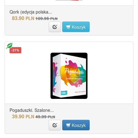
Qork (edycja polska...
83.90
PLN
109.95
PLN
Koszyk
-21%
Pogaduszki. Szalone...
39.90
PLN
49.99
PLN
Koszyk