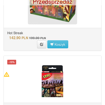
Przedsprzedaż
Hot Streak
142.90
PLN
199.00
PLN
Koszyk
-15%