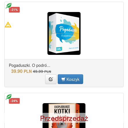
-21%
Pogaduszki. O podró...
39.90
PLN
49.99
PLN
Koszyk
-24%
Przedsprzedaż