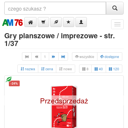
Menu
Gry planszowe / imprezowe - str.
1/37
1
wszystkie
dostępne
nazwa
cena
nowe
8
40
120
-24%
Przedsprzedaż