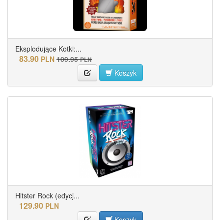
Eksplodujące Kotki:...
83.90
PLN
109.95
PLN
Koszyk
Hitster Rock (edycj...
129.90
PLN
Koszyk