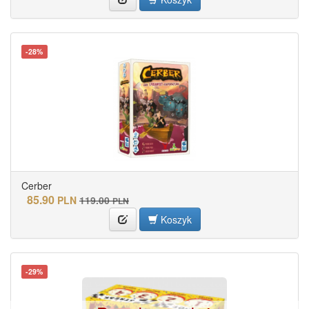
-28%
Cerber
85.90
PLN
119.00
PLN
Koszyk
-29%