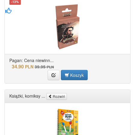
-13%
Pagan: Cena niewinn...
34.90
PLN
39.95
PLN
Koszyk
Książki, komiksy ...
Rozwiń