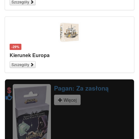
Szczegóły
-29%
Kierunek Europa
Szczegóły
Marvel Champions: Fear No Evil
Expansion
Więcej