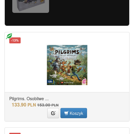
-13%
Pilgrims. Osobliwe ...
133.90
PLN
153.00
PLN
Koszyk