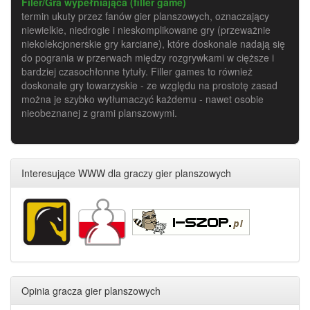
Filer/Gra wypełniająca (filler game)
termin ukuty przez fanów gier planszowych, oznaczający
niewielkie, niedrogie i nieskomplikowane gry (przeważnie
niekolekcjonerskie gry karciane), które doskonale nadają się
do pogrania w przerwach między rozgrywkami w cięższe i
bardziej czasochłonne tytuły. Filler games to również
doskonałe gry towarzyskie - ze względu na prostotę zasad
można je szybko wytłumaczyć każdemu - nawet osobie
nieobeznanej z grami planszowymi.
Interesujące WWW dla graczy gier planszowych
Opinia gracza gier planszowych