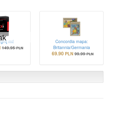
ak
gnij mi!
Concordia mapa:
Britannia/Germania
N
149.95
PLN
69.90
PLN
99.99
PLN