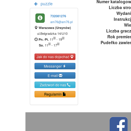
Numer katalogo
puzzle
Liczba str
Wydan
732081276
Instrukc
am76@am76.pl
Wi
Warszawa (Ursynów)
Liczba grac
ul.Belgradzka 14/U10
Rok premie
00
00
-
11
-
19
Pn.
Pt.
Pudełko zawie
00
00
11
-
17
So.
Jak do nas dojechać
Messanger
E-mail
Zadzwoń do nas
Regulamin