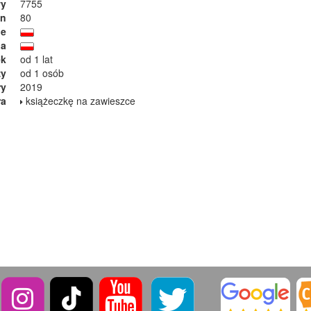
wy
7755
on
80
ie
ja
ek
od 1 lat
zy
od 1 osób
ry
2019
ra
książeczkę na zawieszce