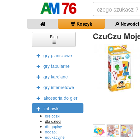
Koszyk
Nowości
CzuCzu Moje
Blog
gry planszowe
gry fabularne
gry karciane
gry internetowe
akcesoria do gier
zabawki
breloczki
dla dzieci
długopisy
dodatki
edukacyjne