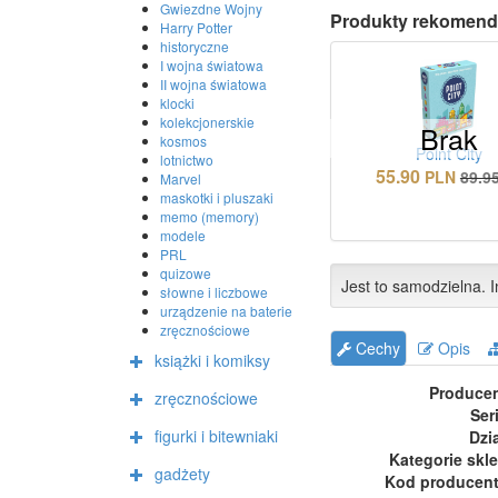
Gwiezdne Wojny
Produkty rekomend
Harry Potter
historyczne
I wojna światowa
II wojna światowa
klocki
kolekcjonerskie
Brak
kosmos
Point City
lotnictwo
55.90
PLN
89.9
Marvel
maskotki i pluszaki
memo (memory)
modele
PRL
quizowe
Jest to samodzielna. I
słowne i liczbowe
urządzenie na baterie
zręcznościowe
Cechy
Opis
książki i komiksy
Produce
zręcznościowe
Ser
figurki i bitewniaki
Dzi
Kategorie skl
gadżety
Kod producen