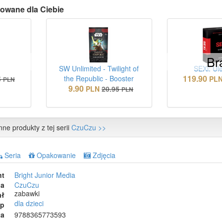
owane dla Ciebie
Br
SW Unlimited - Twilight of
SEXi: Ule
119.90
the Republic - Booster
5
PL
PLN
9.90
PLN
20.95
PLN
nne produkty z tej serii
CzuCzu >>
Seria
Opakowanie
Zdjęcia
nt
Bright Junior Media
ia
CzuCzu
zabawki
ał
dla dzieci
ep
ta
9788365773593