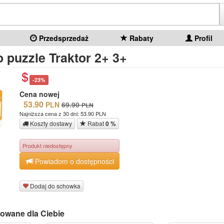
Przedsprzedaż
Rabaty
Profil
 puzzle Traktor 2+ 3+
-23%
Cena nowej
53.90
PLN
69.90
PLN
Najniższa cena z 30 dni: 53.90 PLN
Koszty dostawy
Rabat
0 %
Produkt niedostępny
Powiadom o dostępności
Dodaj do schowka
owane dla Ciebie