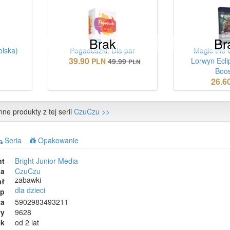
Brak
Br
olska)
Pogaduszki. Dla par
Magic the 
39.90
Lorwyn Ecli
N
PLN
49.99
PLN
Boos
26.6
nne produkty z tej serii
CzuCzu >>
Seria
Opakowanie
nt
Bright Junior Media
ia
CzuCzu
zabawki
ał
dla dzieci
ep
ta
5902983493211
wy
9628
ek
od 2 lat