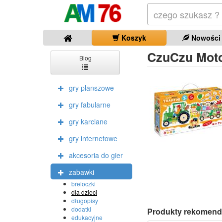
Koszyk
Nowości
CzuCzu Moto
Blog
gry planszowe
gry fabularne
gry karciane
gry internetowe
akcesoria do gier
zabawki
breloczki
dla dzieci
długopisy
dodatki
Produkty rekomend
edukacyjne