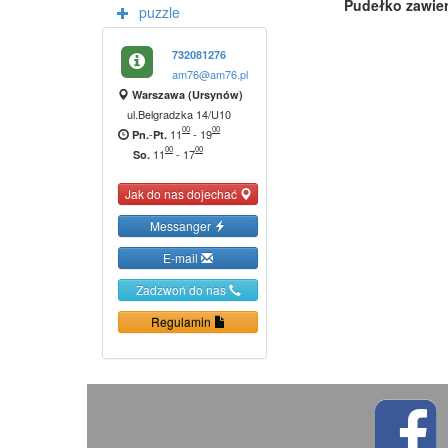
Pudełko zawie
puzzle
732081276
am76@am76.pl
Warszawa (Ursynów)
ul.Belgradzka 14/U10
00
00
-
11
-
19
Pn.
Pt.
00
00
11
-
17
So.
Jak do nas dojechać
Messanger
E-mail
Zadzwoń do nas
Regulamin