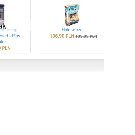
ak
Gathering:
Halo wieża
136.90
psed - Play
PLN
139.99
PLN
ter
0
PLN