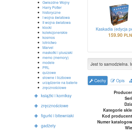
Gwiezdne Wojny
Harry Potter
historyczne
I wojna światowa
II wojna światowa
klocki
Kaskadia (edycja p
kolekcjonerskie
159.90
PL
kosmos
lotnictwo
Marvel
maskotki i pluszaki
memo (memory)
modele
Jest to samodzielna. I
PRL
quizowe
słowne i liczbowe
Cechy
Opis
urządzenie na baterie
zręcznościowe
Produce
książki i komiksy
Ser
Dzi
zręcznościowe
Kategorie skl
figurki i bitewniaki
Kod producen
Numer katalogo
gadżety
Wi