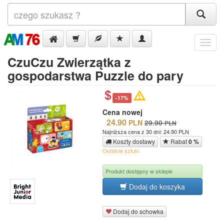
Menu
CzuCzu Zwierzątka z
gospodarstwa Puzzle do pary
-17%
Cena nowej
24.90
PLN
29.90
PLN
Najniższa cena z 30 dni: 24.90 PLN
Koszty dostawy
Rabat
0 %
Ostatnie sztuki
Produkt dostępny w sklepie
Dodaj do koszyka
Dodaj do schowka