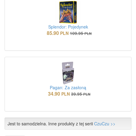
Splendor: Pojedynek
85.90
PLN
109.95
PLN
Pagan: Za zasłoną
34.90
PLN
39.95
PLN
Jest to samodzielna. Inne produkty z tej serii
CzuCzu >>