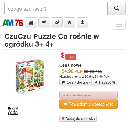
Menu
CzuCzu Puzzle Co rośnie w
ogródku 3+ 4+
-13%
Cena nowej
34.90
PLN
39.90
PLN
Najniższa cena z 30 dni: 34.90 PLN
Koszty dostawy
Rabat
0 %
Produkt niedostępny
Powiadom o dostępności
Dodaj do schowka