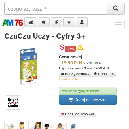
Menu
CzuCzu Uczy - Cyfry 3+
-27%
Cena nowej
19.90
PLN
26.90
PLN
Najniższa cena z 30 dni: 19.90 PLN
Koszty dostawy
Rabat
0 %
Ostatnie sztuki
Produkt dostępny w sklepie
Dodaj do koszyka
Dodaj do schowka