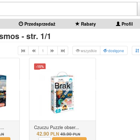
Przedsprzedaż
Rabaty
Profil
smos - str. 1/1
1
wszystkie
dostępne
-15%
Brak
..
Czuczu Puzzle obser...
42.90
PLN
49.90
LN
PLN