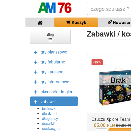
Koszyk
Nowości
Zabawki / ko
Blog
gry planszowe
gry fabularne
-35%
gry karciane
Brak
gry internetowe
akcesoria do gier
zabawki
breloczki
dla dzieci
długopisy
Czuczu Xplore Team .
dodatki
65.00
PLN
99.90
P
edukacyjne