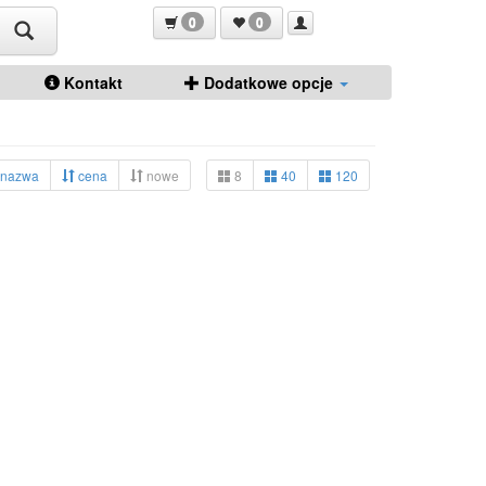
0
0
Kontakt
Dodatkowe opcje
nazwa
cena
nowe
8
40
120