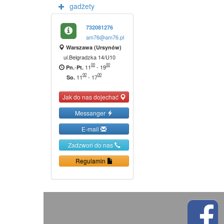
gadżety
732081276
am76@am76.pl
Warszawa (Ursynów)
ul.Belgradzka 14/U10
00
00
-
11
-
19
Pn.
Pt.
00
00
11
-
17
So.
Jak do nas dojechać
Messanger
E-mail
Zadzwoń do nas
Regulamin