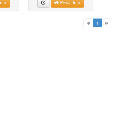
dom
Powiadom
1