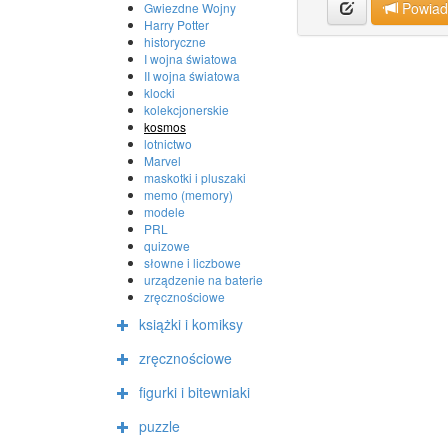
Powia
Gwiezdne Wojny
Harry Potter
historyczne
I wojna światowa
II wojna światowa
klocki
kolekcjonerskie
kosmos
lotnictwo
Marvel
maskotki i pluszaki
memo (memory)
modele
PRL
quizowe
słowne i liczbowe
urządzenie na baterie
zręcznościowe
książki i komiksy
zręcznościowe
figurki i bitewniaki
puzzle