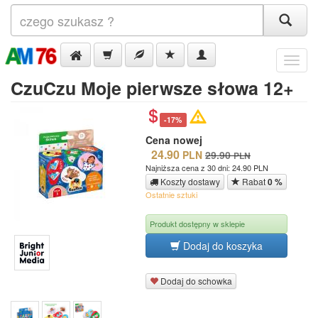
Menu
CzuCzu Moje pierwsze słowa 12+
-17%
Cena nowej
24.90
PLN
29.90
PLN
Najniższa cena z 30 dni: 24.90 PLN
Koszty dostawy
Rabat
0 %
Ostatnie sztuki
Produkt dostępny w sklepie
Dodaj do koszyka
Dodaj do schowka