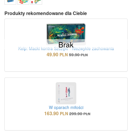
Produkty rekomendowane dla Ciebie
Brak
Kelp: Macki kontra Szczęki - Niezwykłe zachowania
49.90
PLN
59.90
PLN
W oparach miłości
163.90
PLN
299.90
PLN