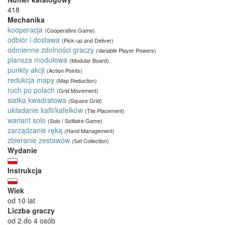
418
Mechanika
kooperacja
(Cooperative Game)
odbiór i dostawa
(Pick-up and Deliver)
odmienne zdolności graczy
(Variable Player Powers)
plansza modułowa
(Modular Board)
punkty akcji
(Action Points)
redukcja mapy
(Map Reduction)
ruch po polach
(Grid Movement)
siatka kwadratowa
(Square Grid)
układanie kafli/kafelków
(Tile Placement)
wariant solo
(Solo / Solitaire Game)
zarządzanie ręką
(Hand Management)
zbieranie zestawów
(Set Collection)
Wydanie
Instrukcja
Wiek
od 10 lat
Liczba graczy
od 2 do 4 osób