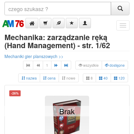
Menu
Mechanika: zarządzanie ręką
(Hand Management) - str. 1/62
Mechaniki gier planszowych >>
1
wszystkie
dostępne
nazwa
cena
nowe
8
40
120
-26%
Brak