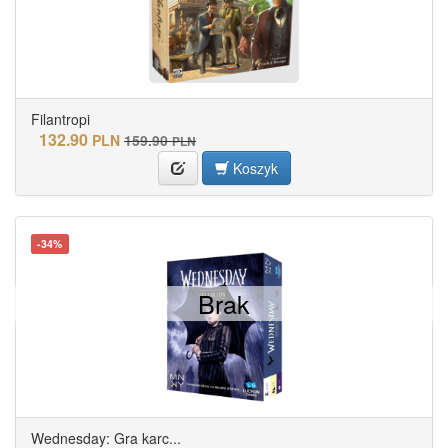
Filantropi
132.90
PLN
159.90
PLN
Koszyk
-34%
Brak
Wednesday: Gra karc...