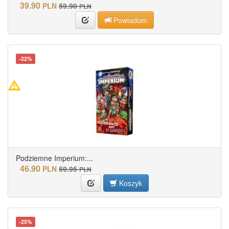
39.90
PLN
59.90
PLN
Powiadom
-22%
Podziemne Imperium:...
46.90
PLN
59.95
PLN
Koszyk
-25%