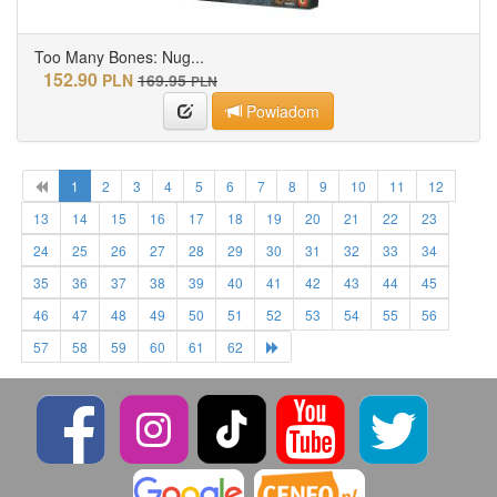
Too Many Bones: Nug...
152.90
PLN
169.95
PLN
Powiadom
1
2
3
4
5
6
7
8
9
10
11
12
13
14
15
16
17
18
19
20
21
22
23
24
25
26
27
28
29
30
31
32
33
34
35
36
37
38
39
40
41
42
43
44
45
46
47
48
49
50
51
52
53
54
55
56
57
58
59
60
61
62