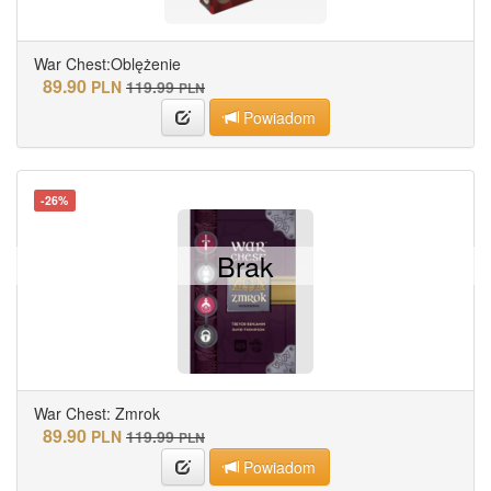
War Chest:Oblężenie
89.90
PLN
119.99
PLN
Powiadom
-26%
Brak
War Chest: Zmrok
89.90
PLN
119.99
PLN
Powiadom