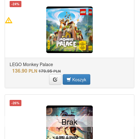
-24%
LEGO Monkey Palace
136.90
PLN
179.95
PLN
Koszyk
-26%
Brak