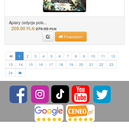
Apiary (edycja pols...
209.90
PLN
279.95
PLN
Powiadom
1
2
3
4
5
6
7
8
9
10
11
12
13
14
15
16
17
18
19
20
21
22
23
24