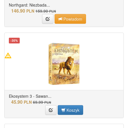
Northgard: Niezbada...
146.90
PLN
159.90
PLN
Powiadom
-35%
Ekosystem 3 - Sawan...
45.90
PLN
69.99
PLN
Koszyk