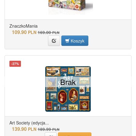
ZnaczkoMania
109.90
PLN
169.00
PLN
Koszyk
-27%
Brak
Art Society (edycja...
139.90
PLN
189.99
PLN