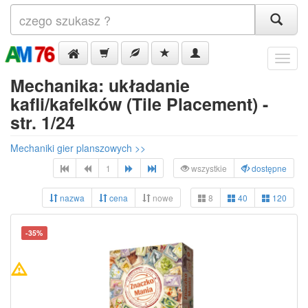
Menu
Mechanika: układanie
kafli/kafelków (Tile Placement) -
str. 1/24
Mechaniki gier planszowych >>
1
wszystkie
dostępne
nazwa
cena
nowe
8
40
120
-35%