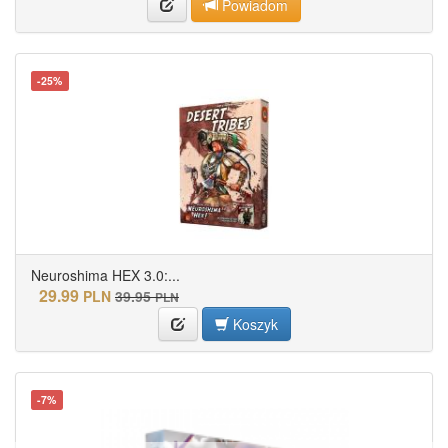
Powiadom
-25%
Neuroshima HEX 3.0:...
29.99
PLN
39.95
PLN
Koszyk
-7%