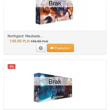
Brak
Northgard: Niezbada...
149.90
PLN
159.90
PLN
Powiadom
-9%
Brak