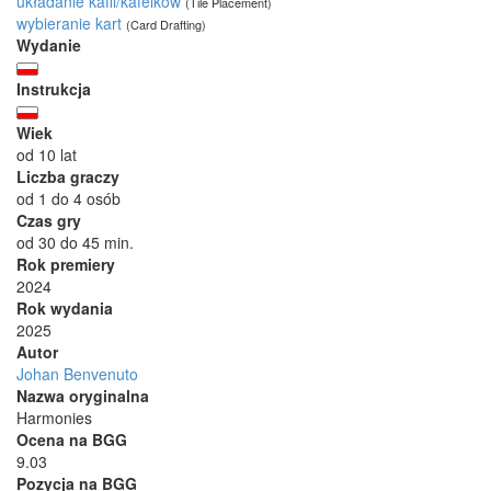
układanie kafli/kafelków
(Tile Placement)
wybieranie kart
(Card Drafting)
Wydanie
Instrukcja
Wiek
od 10 lat
Liczba graczy
od 1 do 4 osób
Czas gry
od 30 do 45 min.
Rok premiery
2024
Rok wydania
2025
Autor
Johan Benvenuto
Nazwa oryginalna
Harmonies
Ocena na BGG
9.03
Pozycja na BGG