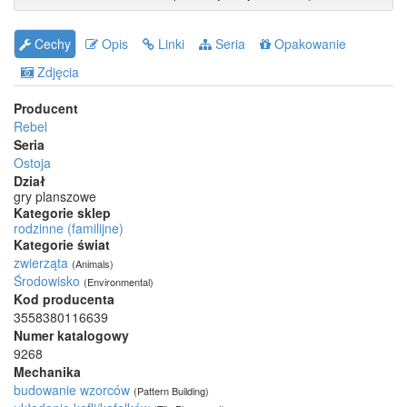
Cechy
Opis
Linki
Seria
Opakowanie
Zdjęcia
Producent
Rebel
Seria
Ostoja
Dział
gry planszowe
Kategorie sklep
rodzinne (familijne)
Kategorie świat
zwierząta
(Animals)
Środowisko
(Environmental)
Kod producenta
3558380116639
Numer katalogowy
9268
Mechanika
budowanie wzorców
(Pattern Building)