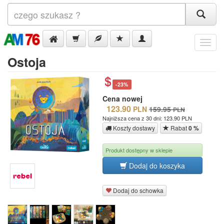
Menu
Ostoja
-23%
Cena nowej
123.90
PLN
159.95
PLN
Najniższa cena z 30 dni: 123.90 PLN
Koszty dostawy
Rabat
0 %
Produkt dostępny w sklepie
Dodaj do koszyka
Dodaj do schowka