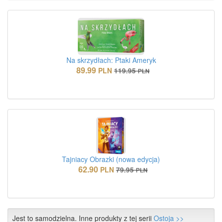
Na skrzydłach: Ptaki Ameryk
89.99
PLN
119.95
PLN
Tajniacy Obrazki (nowa edycja)
62.90
PLN
79.95
PLN
Jest to samodzielna. Inne produkty z tej serii
Ostoja >>