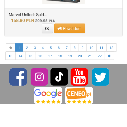
Marvel United: Spid...
158.90
PLN
209.95
PLN
Powiadom
1
2
3
4
5
6
7
8
9
10
11
12
13
14
15
16
17
18
19
20
21
22