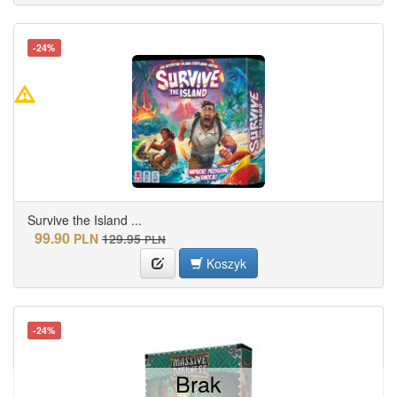
-24%
Survive the Island ...
99.90
PLN
129.95
PLN
Koszyk
-24%
Brak