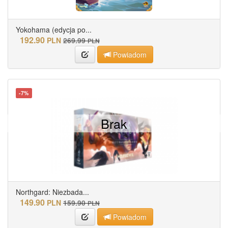
Yokohama (edycja po...
192.90
PLN
269.99
PLN
Powiadom
-7%
Brak
Northgard: Niezbada...
149.90
PLN
159.90
PLN
Powiadom