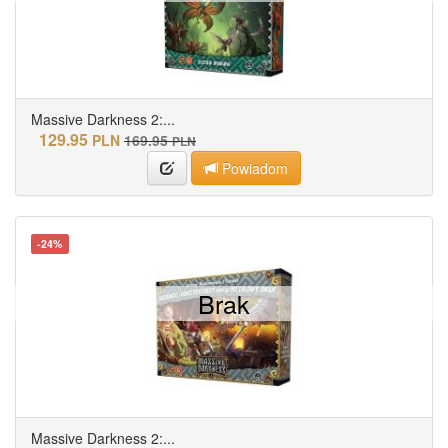
Massive Darkness 2:...
129.95
PLN
169.95
PLN
Powiadom
-24%
Brak
Massive Darkness 2:...