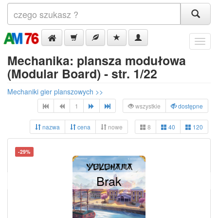
Menu
Mechanika: plansza modułowa
(Modular Board) - str. 1/22
Mechaniki gier planszowych >>
1
wszystkie
dostępne
nazwa
cena
nowe
8
40
120
-29%
Brak