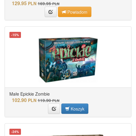
129.95
PLN
169.95
PLN
Powiadom
-15%
Małe Epickie Zombie
102.90
PLN
119.90
PLN
Koszyk
-24%