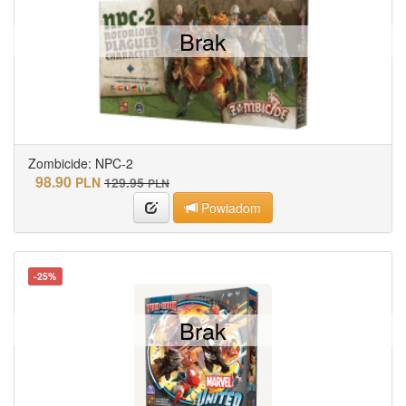
Brak
Zombicide: NPC-2
98.90
PLN
129.95
PLN
Powiadom
-25%
Brak