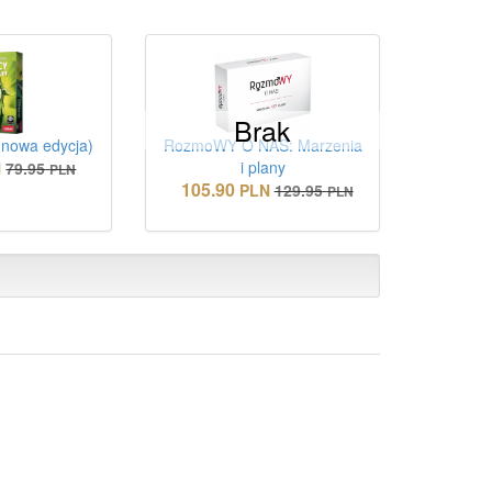
Brak
(nowa edycja)
RozmoWY O NAS: Marzenia
i plany
N
79.95
PLN
105.90
PLN
129.95
PLN