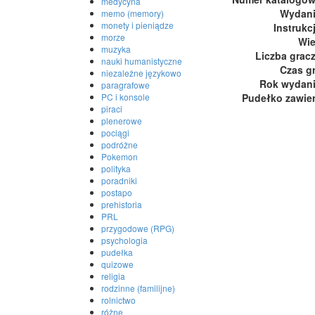
medycyna
Wydan
memo (memory)
monety i pieniądze
Instrukc
morze
Wi
muzyka
Liczba grac
nauki humanistyczne
Czas g
niezależne językowo
Rok wydan
paragrafowe
Pudełko zawie
PC i konsole
piraci
plenerowe
pociągi
podróżne
Pokemon
polityka
poradniki
postapo
prehistoria
PRL
przygodowe (RPG)
psychologia
pudełka
quizowe
religia
rodzinne (familijne)
rolnictwo
różne