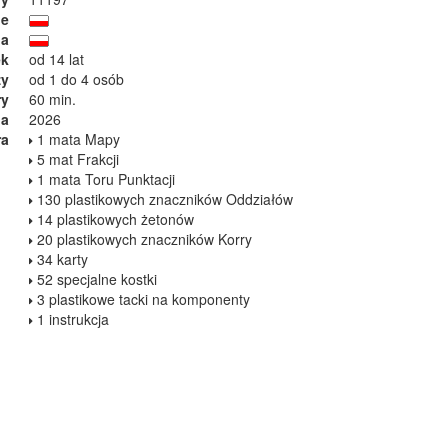
ie
ja
ek
od 14 lat
zy
od 1 do 4 osób
ry
60 min.
ia
2026
ra
1 mata Mapy
5 mat Frakcji
1 mata Toru Punktacji
130 plastikowych znaczników Oddziałów
14 plastikowych żetonów
20 plastikowych znaczników Korry
34 karty
52 specjalne kostki
3 plastikowe tacki na komponenty
1 instrukcja