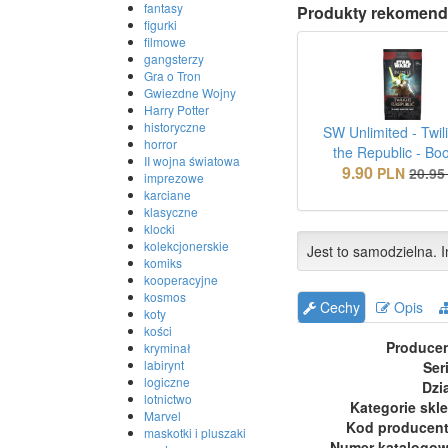
fantasy
Produkty rekomend
figurki
filmowe
gangsterzy
Gra o Tron
Gwiezdne Wojny
Harry Potter
historyczne
SW Unlimited - Twili
horror
the Republic - Bo
II wojna światowa
9.90
PLN
20.95
imprezowe
karciane
klasyczne
klocki
kolekcjonerskie
Jest to samodzielna. I
komiks
kooperacyjne
kosmos
Cechy
Opis
koty
kości
Produce
kryminał
labirynt
Ser
logiczne
Dzi
lotnictwo
Kategorie skl
Marvel
Kod producen
maskotki i pluszaki
Numer katalogo