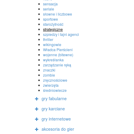
sensacja
seriale
słowne i liczbowe
sportowe
starożytność
strategiczne
szpiedzy i tajni agenci
thriller
wikingowie
Władca Pierścieni
wojenne (bitewne)
wykreśłanka
zarządzanie ręką
znaczki
zombie
zręcznościowe
zwierzęta
średniowiecze
gry fabularne
gry karciane
gry internetowe
akcesoria do gier