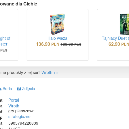
owane dla Ciebie
ght of
Halo wieża
Tajniacy Duet 
136.90
62.90
oster
PLN
139.99
PL
PLN
PLN
nne produkty z tej serii
Wroth >>
Seria
Zdjęcia
nt
Portal
ia
Wroth
gry planszowe
ał
strategiczne
ep
ta
5905794220809
wy
11197