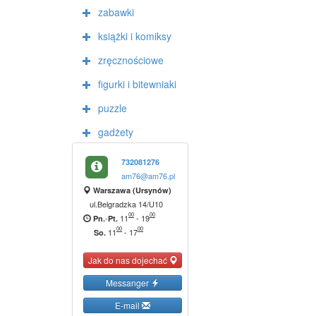
zabawki
książki i komiksy
zręcznościowe
figurki i bitewniaki
puzzle
gadżety
732081276
am76@am76.pl
Warszawa (Ursynów)
ul.Belgradzka 14/U10
00
00
-
11
-
19
Pn.
Pt.
00
00
11
-
17
So.
Jak do nas dojechać
Messanger
E-mail