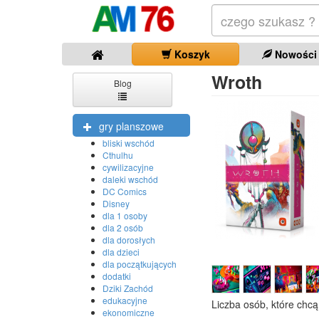
Koszyk
Nowości
Wroth
Blog
gry planszowe
bliski wschód
Cthulhu
cywilizacyjne
daleki wschód
DC Comics
Disney
dla 1 osoby
dla 2 osób
dla dorosłych
dla dzieci
dla początkujących
dodatki
Dziki Zachód
edukacyjne
Liczba osób, które chcą
ekonomiczne