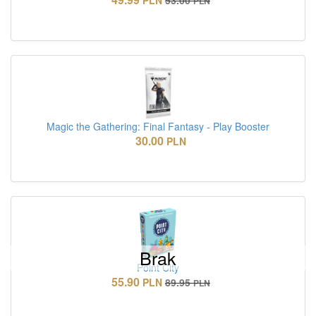
PLN
53.00
PLN
Magic the Gathering: Final Fantasy - Play Booster
30.00
PLN
Brak
Point City
55.90
PLN
89.95
PLN