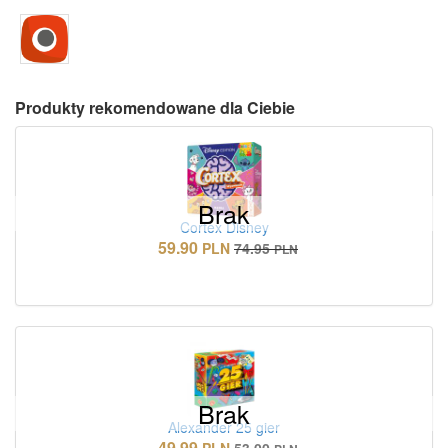
Produkty rekomendowane dla Ciebie
Brak
Cortex Disney
59.90
PLN
74.95
PLN
Brak
Alexander 25 gier
49.99