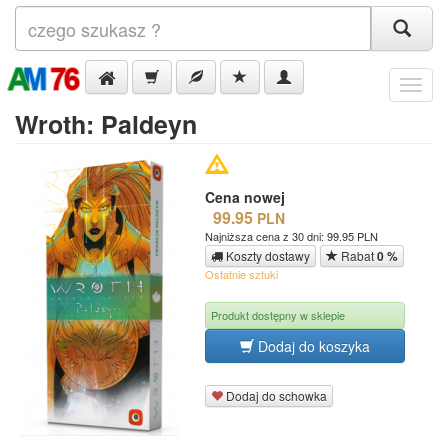
Menu
Wroth: Paldeyn
Cena nowej
99.95
PLN
Najniższa cena z 30 dni: 99.95 PLN
Koszty dostawy
Rabat
0 %
Ostatnie sztuki
Produkt dostępny w sklepie
Dodaj do koszyka
Dodaj do schowka