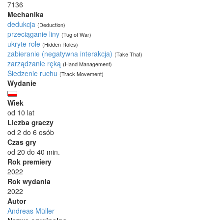
7136
Mechanika
dedukcja
(Deduction)
przeciąganie liny
(Tug of War)
ukryte role
(Hidden Roles)
zabieranie (negatywna interakcja)
(Take That)
zarządzanie ręką
(Hand Management)
Śledzenie ruchu
(Track Movement)
Wydanie
Wiek
od 10 lat
Liczba graczy
od 2 do 6 osób
Czas gry
od 20 do 40 min.
Rok premiery
2022
Rok wydania
2022
Autor
Andreas Müller