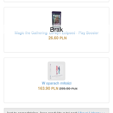
Brak
Magic the Gathering: Lorwyn Eclipsed - Play Booster
26.60
PLN
W oparach miłości
163.90
PLN
299.90
PLN