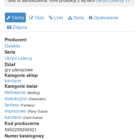
Jest to samodzielna. Inne produkty z tej serii
Ukryci Liderzy >>
Cechy
Opis
Linki
Seria
Opakowanie
Zdjęcia
Producent
Galakta
Seria
Ukryci Liderzy
Dział
gry planszowe
Kategorie sklep
karciane
Kategorie świat
blefowanie
(Bluffing)
dedukcyjne
(Deduction)
fantasy
(Fantasy)
imprezowe
(Party Game)
karciane
(Card Game)
Kod producenta
5902259206521
Numer katalogowy