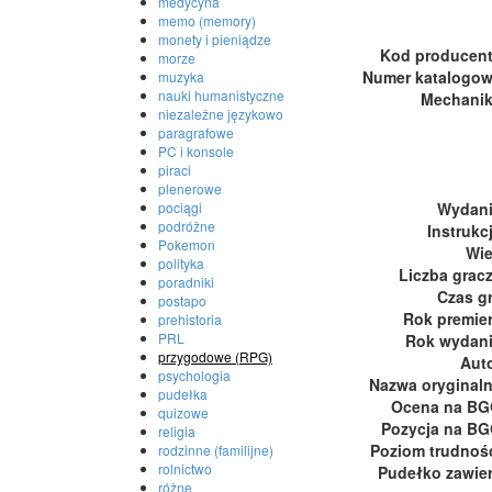
medycyna
memo (memory)
monety i pieniądze
Kod producen
morze
Numer katalogo
muzyka
nauki humanistyczne
Mechani
niezależne językowo
paragrafowe
PC i konsole
piraci
plenerowe
Wydan
pociągi
podróżne
Instrukc
Pokemon
Wi
polityka
Liczba grac
poradniki
Czas g
postapo
Rok premie
prehistoria
PRL
Rok wydan
przygodowe (RPG)
Aut
psychologia
Nazwa oryginal
pudełka
Ocena na B
quizowe
Pozycja na B
religia
Poziom trudnoś
rodzinne (familijne)
rolnictwo
Pudełko zawie
różne