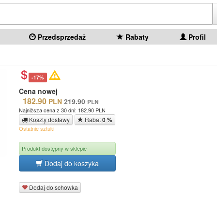
Przedsprzedaż
Rabaty
Profil
-17%
Cena nowej
182.90
PLN
219.90
PLN
Najniższa cena z 30 dni: 182.90 PLN
Koszty dostawy
Rabat
0 %
Ostatnie sztuki
Produkt dostępny w sklepie
Dodaj do koszyka
Dodaj do schowka