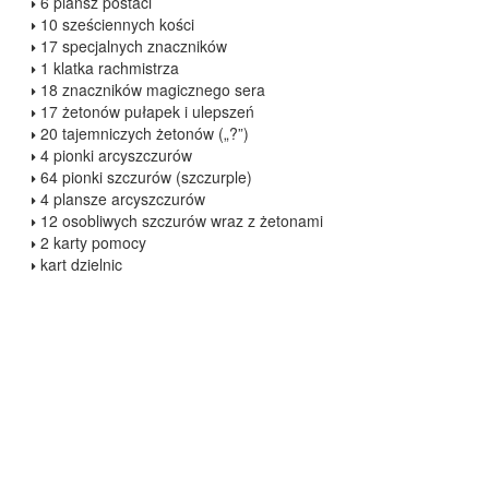
6 plansz postaci
10 sześciennych kości
17 specjalnych znaczników
1 klatka rachmistrza
18 znaczników magicznego sera
17 żetonów pułapek i ulepszeń
20 tajemniczych żetonów („?”)
4 pionki arcyszczurów
64 pionki szczurów (szczurple)
4 plansze arcyszczurów
12 osobliwych szczurów wraz z żetonami
2 karty pomocy
kart dzielnic