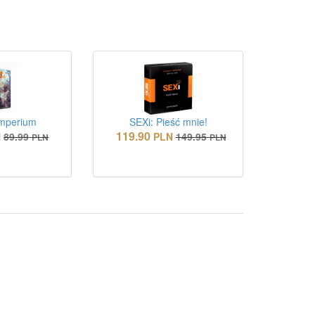
Imperium
SEXi: Pieść mnie!
119.90
N
89.99
PLN
149.95
PLN
PLN