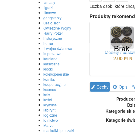
fantasy
Liczba osób, które chcą
figurki
filmowe
Produkty rekomend
gangsterzy
Gra o Tron
Gwiezdne Wojny
Harry Potter
historyczne
horror
Brak
II wojna światowa
Monety metalo
imprezowe
2.00
PLN
karciane
klasyczne
klocki
kolekcjonerskie
komiks
kooperacyjne
Cechy
Opis
kosmos
koty
Produce
kości
Dzi
kryminał
labirynt
Kategorie skl
logiczne
Kategorie świ
lotnictwo
Marvel
maskotki i pluszaki