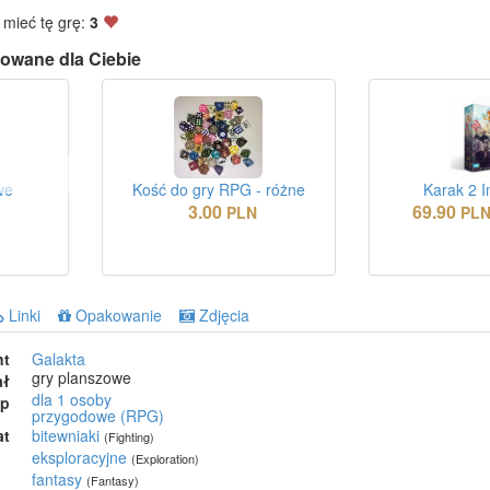
 mieć tę grę:
3
owane dla Ciebie
we
Kość do gry RPG - różne
Karak 2 
3.00
69.90
PLN
PL
Linki
Opakowanie
Zdjęcia
nt
Galakta
gry planszowe
ał
dla 1 osoby
ep
przygodowe (RPG)
at
bitewniaki
(Fighting)
eksploracyjne
(Exploration)
fantasy
(Fantasy)