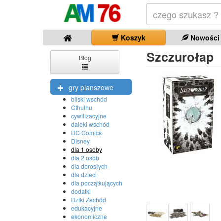
Koszyk
Nowości
Szczurołap
Blog
gry planszowe
bliski wschód
Cthulhu
cywilizacyjne
daleki wschód
DC Comics
Disney
dla 1 osoby
dla 2 osób
dla dorosłych
dla dzieci
dla początkujących
dodatki
Dziki Zachód
edukacyjne
ekonomiczne