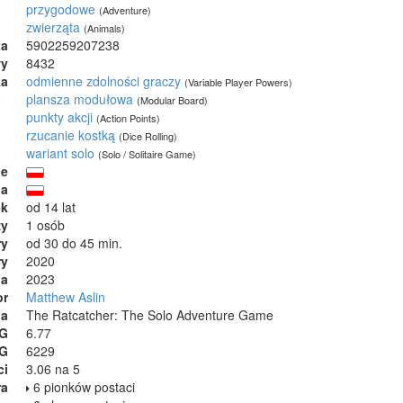
przygodowe
(Adventure)
zwierząta
(Animals)
ta
5902259207238
wy
8432
ka
odmienne zdolności graczy
(Variable Player Powers)
plansza modułowa
(Modular Board)
punkty akcji
(Action Points)
rzucanie kostką
(Dice Rolling)
wariant solo
(Solo / Solitaire Game)
ie
ja
ek
od 14 lat
zy
1 osób
ry
od 30 do 45 min.
ry
2020
ia
2023
or
Matthew Aslin
na
The Ratcatcher: The Solo Adventure Game
GG
6.77
GG
6229
ci
3.06 na 5
ra
6 pionków postaci