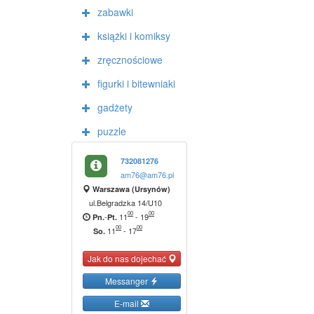
zabawki
książki i komiksy
zręcznościowe
figurki i bitewniaki
gadżety
puzzle
732081276
am76@am76.pl
Warszawa (Ursynów)
ul.Belgradzka 14/U10
00
00
-
11
-
19
Pn.
Pt.
00
00
11
-
17
So.
Jak do nas dojechać
Messanger
E-mail