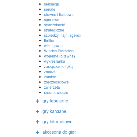
sensacja
seriale
słowne i liczbowe
sportowe
starożytność
strategiczne
szpiedzy i tajni agenci
thriller
wikingowie
Władca Pierścieni
wojenne (bitewne)
wykreśłanka
zarządzanie ręką
znaczki
zombie
zręcznościowe
zwierzęta
średniowiecze
gry fabularne
gry karciane
gry internetowe
akcesoria do gier