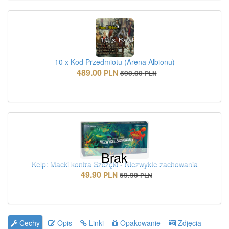
10 x Kod Przedmiotu (Arena Albionu)
489.00
PLN
590.00
PLN
Brak
Kelp: Macki kontra Szczęki - Niezwykłe zachowania
49.90
PLN
59.90
PLN
Cechy
Opis
Linki
Opakowanie
Zdjęcia