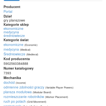
Producent
Portal
Dział
gry planszowe
Kategorie sklep
ekonomiczne
medycyna
średniowiecze
Kategorie świat
ekonomiczne
(Economic)
medycyna
(Medical)
Średniowiecze
(Medieval)
Kod producenta
5902560384888
Numer katalogowy
7393
Mechanika
dochód
(Income)
odmienne zdolności graczy
(Variable Player Powers)
plansza modułowa
(Modular Board)
rozmieszczanie robotników
(Worker Placement)
ruch po polach
(Grid Movement)
wariant solo