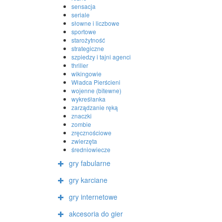
sensacja
seriale
słowne i liczbowe
sportowe
starożytność
strategiczne
szpiedzy i tajni agenci
thriller
wikingowie
Władca Pierścieni
wojenne (bitewne)
wykreśłanka
zarządzanie ręką
znaczki
zombie
zręcznościowe
zwierzęta
średniowiecze
gry fabularne
gry karciane
gry internetowe
akcesoria do gier