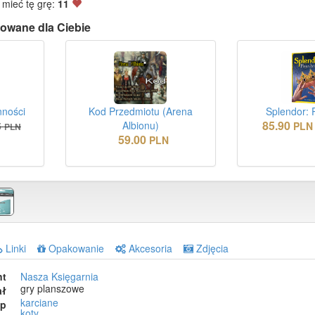
 mieć tę grę:
11
owane dla Ciebie
nności
Kod Przedmiotu (Arena
Splendor: 
85.90
Albionu)
5
PLN
PLN
59.00
PLN
Linki
Opakowanie
Akcesoria
Zdjęcia
nt
Nasza Księgarnia
gry planszowe
ał
karciane
ep
koty