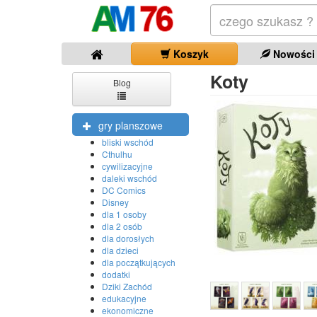
Koszyk
Nowości
Koty
Blog
gry planszowe
bliski wschód
Cthulhu
cywilizacyjne
daleki wschód
DC Comics
Disney
dla 1 osoby
dla 2 osób
dla dorosłych
dla dzieci
dla początkujących
dodatki
Dziki Zachód
edukacyjne
ekonomiczne