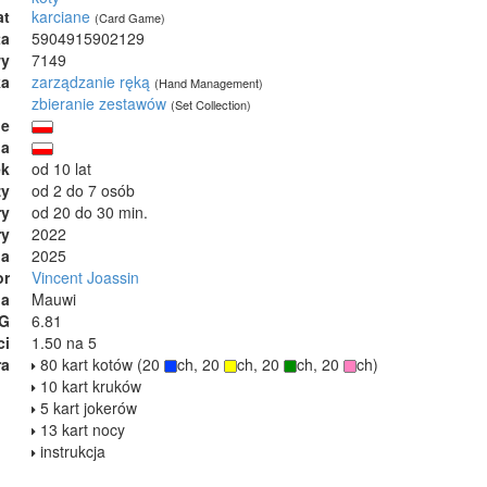
at
karciane
(Card Game)
ta
5904915902129
wy
7149
ka
zarządzanie ręką
(Hand Management)
zbieranie zestawów
(Set Collection)
ie
ja
ek
od 10 lat
zy
od 2 do 7 osób
ry
od 20 do 30 min.
ry
2022
ia
2025
or
Vincent Joassin
na
Mauwi
GG
6.81
ci
1.50 na 5
ra
80 kart kotów (20
ch, 20
ch, 20
ch, 20
ch)
10 kart kruków
5 kart jokerów
13 kart nocy
instrukcja