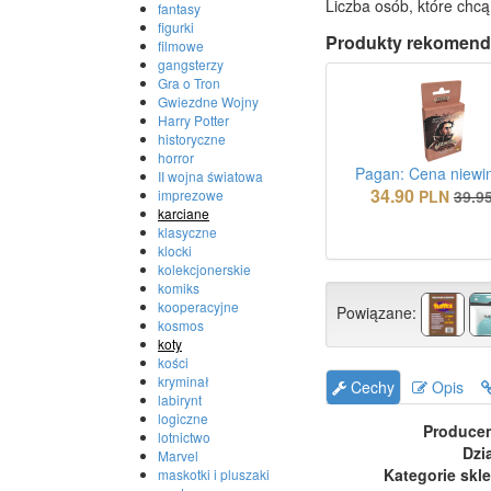
Liczba osób, które chcą
fantasy
figurki
Produkty rekomend
filmowe
gangsterzy
Gra o Tron
Gwiezdne Wojny
Harry Potter
historyczne
horror
Pagan: Cena niewi
II wojna światowa
34.90
PLN
39.9
imprezowe
karciane
klasyczne
klocki
kolekcjonerskie
komiks
kooperacyjne
Powiązane:
kosmos
koty
kości
kryminał
Cechy
Opis
labirynt
logiczne
Produce
lotnictwo
Dzi
Marvel
Kategorie skl
maskotki i pluszaki