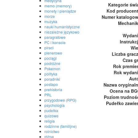
medycyna
Kategorie świ
memo (memory)
Kod producen
monety i pieniądze
morze
Numer katalogo
muzyka
Mechani
nauki humanistyczne
niezależne językowo
Wydan
paragrafowe
Instrukc
PC i konsole
Wi
piraci
plenerowe
Liczba grac
pociągi
Czas g
podróżne
Rok premie
Pokemon
Rok wydan
polityka
Aut
poradniki
Nazwa oryginal
postapo
prehistoria
Ocena na B
PRL
Poziom trudnoś
przygodowe (RPG)
Pudełko zawie
psychologia
pudełka
quizowe
religia
rodzinne (familijne)
rolnictwo
różne