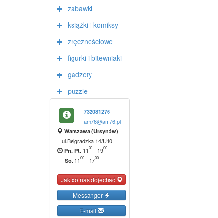
zabawki
książki i komiksy
zręcznościowe
figurki i bitewniaki
gadżety
puzzle
732081276
am76@am76.pl
Warszawa (Ursynów)
ul.Belgradzka 14/U10
00
00
-
11
-
19
Pn.
Pt.
00
00
11
-
17
So.
Jak do nas dojechać
Messanger
E-mail