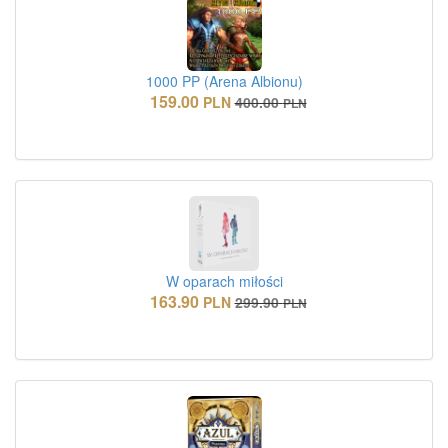
1000 PP (Arena Albionu)
159.00
PLN
400.00
PLN
W oparach miłości
163.90
PLN
299.90
PLN