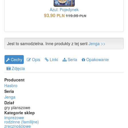
Azul: Pojedynek
93.90
PLN
119.95
PLN
Jest to samodzielna. Inne produkty z tej serii
Jenga >>
Cechy
Opis
Linki
Seria
Opakowanie
Zdjęcia
Producent
Hasbro
Seria
Jenga
Dział
gry planszowe
Kategorie sklep
imprezowe
rodzinne (familijne)
zręcznościowe