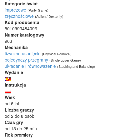
Kategorie świat
imprezowe
(Party Game)
zręcznościowe
(Action / Dexterity)
Kod producenta
5010993484096
Numer katalogowy
963
Mechanika
fizyczne usunięcie
(Physical Removal)
pojedynczy przegrany
(Single Loser Game)
układanie i równoważenie
(Stacking and Balancing)
Wydanie
Instrukcja
Wiek
od 6 lat
Liczba graczy
od 2 do 8 osób
Czas gry
od 15 do 25 min.
Rok premiery