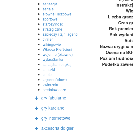
sensacja
Instrukc
seriale
Wi
słowne i liczbowe
Liczba grac
sportowe
Czas g
starożytność
Rok premie
strategiczne
szpiedzy i tajni agenci
Rok wydan
thriller
Aut
wikingowie
Nazwa oryginal
Władca Pierścieni
Ocena na B
wojenne (bitewne)
Poziom trudnoś
wykreśłanka
Pudełko zawie
zarządzanie ręką
znaczki
zombie
zręcznościowe
zwierzęta
średniowiecze
gry fabularne
gry karciane
gry internetowe
akcesoria do gier