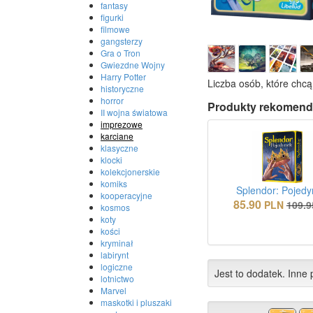
fantasy
figurki
filmowe
gangsterzy
Gra o Tron
Gwiezdne Wojny
Harry Potter
Liczba osób, które chcą
historyczne
horror
Produkty rekomend
II wojna światowa
imprezowe
karciane
klasyczne
klocki
kolekcjonerskie
komiks
Splendor: Pojed
kooperacyjne
85.90
PLN
109.9
kosmos
koty
kości
kryminał
labirynt
logiczne
Jest to dodatek. Inne p
lotnictwo
Marvel
maskotki i pluszaki