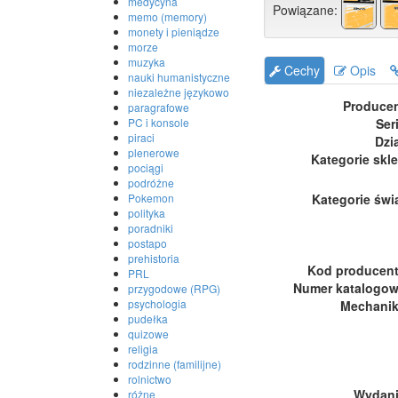
medycyna
Powiązane:
memo (memory)
monety i pieniądze
morze
muzyka
Cechy
Opis
nauki humanistyczne
niezależne językowo
Produce
paragrafowe
PC i konsole
Ser
piraci
Dzi
plenerowe
Kategorie skl
pociągi
podróżne
Pokemon
Kategorie świ
polityka
poradniki
postapo
prehistoria
Kod producen
PRL
Numer katalogo
przygodowe (RPG)
psychologia
Mechani
pudełka
quizowe
religia
rodzinne (familijne)
rolnictwo
Wydan
różne