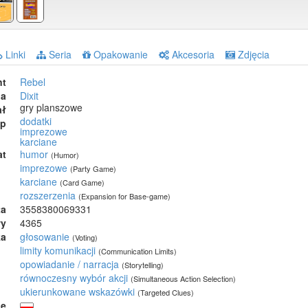
Linki
Seria
Opakowanie
Akcesoria
Zdjęcia
nt
Rebel
ia
Dixit
gry planszowe
ał
dodatki
ep
imprezowe
karciane
at
humor
(Humor)
imprezowe
(Party Game)
karciane
(Card Game)
rozszerzenia
(Expansion for Base-game)
ta
3558380069331
wy
4365
ka
głosowanie
(Voting)
limity komunikacji
(Communication Limits)
opowiadanie / narracja
(Storytelling)
równoczesny wybór akcji
(Simultaneous Action Selection)
ukierunkowane wskazówki
(Targeted Clues)
ie