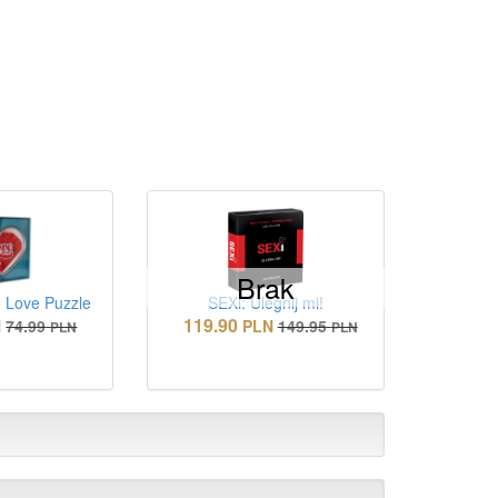
Brak
 Love Puzzle
SEXi: Ulegnij mi!
119.90
N
74.99
PLN
149.95
PLN
PLN