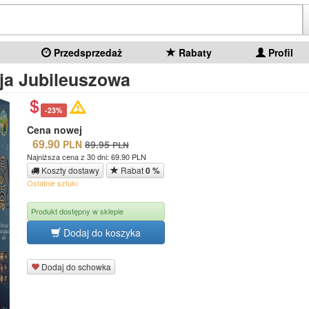
Przedsprzedaż
Rabaty
Profil
cja Jubileuszowa
-23%
Cena nowej
69.90
PLN
89.95
PLN
Najniższa cena z 30 dni: 69.90 PLN
Koszty dostawy
Rabat
0 %
Ostatnie sztuki
Produkt dostępny w sklepie
Dodaj do koszyka
Dodaj do schowka