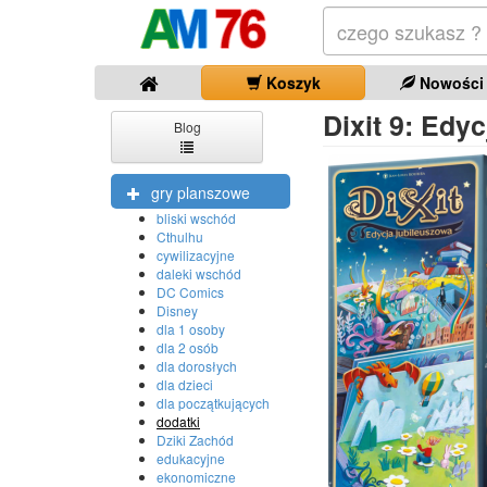
Koszyk
Nowości
Dixit 9: Edy
Blog
gry planszowe
bliski wschód
Cthulhu
cywilizacyjne
daleki wschód
DC Comics
Disney
dla 1 osoby
dla 2 osób
dla dorosłych
dla dzieci
dla początkujących
dodatki
Dziki Zachód
edukacyjne
ekonomiczne