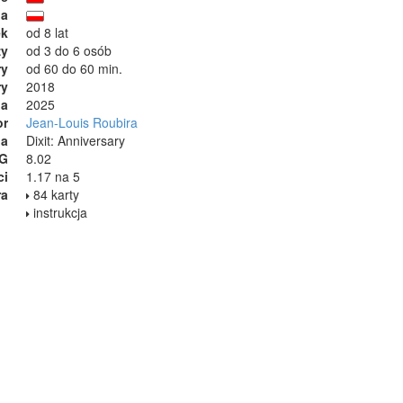
ja
ek
od 8 lat
zy
od 3 do 6 osób
ry
od 60 do 60 min.
ry
2018
ia
2025
or
Jean-Louis Roubira
na
Dixit: Anniversary
GG
8.02
ci
1.17 na 5
ra
84 karty
instrukcja