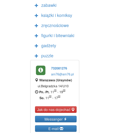
zabawki
książki i komiksy
zręcznościowe
figurki i bitewniaki
gadżety
puzzle
732081276
am76@am76.pl
Warszawa (Ursynów)
ul.Belgradzka 14/U10
00
00
-
11
-
19
Pn.
Pt.
00
00
11
-
17
So.
Jak do nas dojechać
Messanger
E-mail