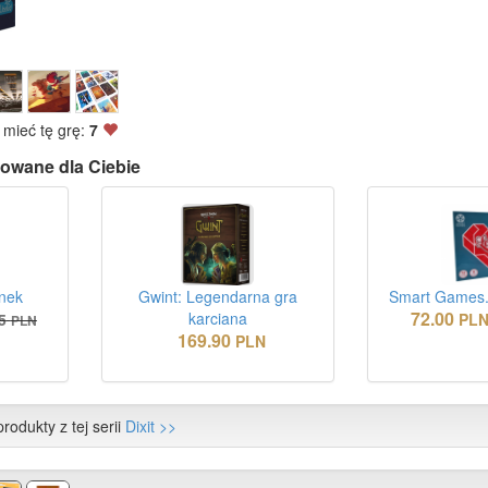
 mieć tę grę:
7
owane dla Ciebie
ynek
Gwint: Legendarna gra
Smart Games.
72.00
karciana
5
PL
PLN
169.90
PLN
rodukty z tej serii
Dixit >>