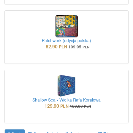
Patchwork (edycja polska)
82.90
PLN
109.95
PLN
Shallow Sea - Wielka Rafa Koralowa
129.90
PLN
189.00
PLN