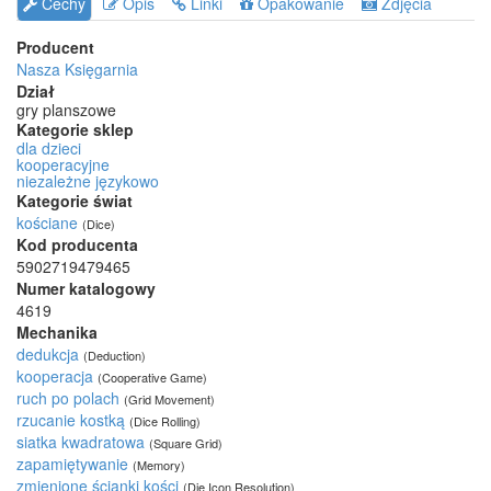
Cechy
Opis
Linki
Opakowanie
Zdjęcia
Producent
Nasza Księgarnia
Dział
gry planszowe
Kategorie sklep
dla dzieci
kooperacyjne
niezależne językowo
Kategorie świat
kościane
(Dice)
Kod producenta
5902719479465
Numer katalogowy
4619
Mechanika
dedukcja
(Deduction)
kooperacja
(Cooperative Game)
ruch po polach
(Grid Movement)
rzucanie kostką
(Dice Rolling)
siatka kwadratowa
(Square Grid)
zapamiętywanie
(Memory)
zmienione ścianki kości
(Die Icon Resolution)