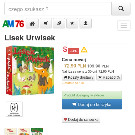
Menu
Lisek Urwisek
-34%
Cena nowej
72.90
PLN
109.90
PLN
Najniższa cena z 30 dni: 72.90 PLN
Koszty dostawy
Rabat
0 %
Ostatnie sztuki
Produkt dostępny w sklepie
Dodaj do koszyka
Dodaj do schowka