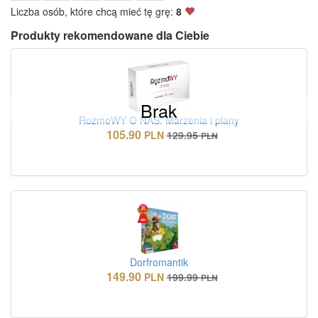
Liczba osób, które chcą mieć tę grę:
8
Produkty rekomendowane dla Ciebie
Brak
RozmoWY O NAS: Marzenia i plany
105.90
PLN
129.95
PLN
Dorfromantik
149.90
PLN
199.99
PLN