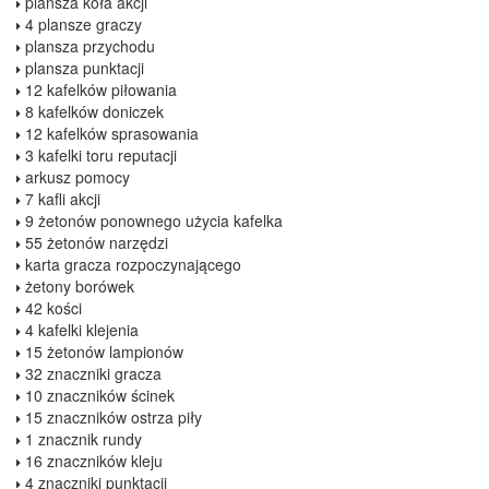
plansza koła akcji
4 plansze graczy
plansza przychodu
plansza punktacji
12 kafelków piłowania
8 kafelków doniczek
12 kafelków sprasowania
3 kafelki toru reputacji
arkusz pomocy
7 kafli akcji
9 żetonów ponownego użycia kafelka
55 żetonów narzędzi
karta gracza rozpoczynającego
żetony borówek
42 kości
4 kafelki klejenia
15 żetonów lampionów
32 znaczniki gracza
10 znaczników ścinek
15 znaczników ostrza piły
1 znacznik rundy
16 znaczników kleju
4 znaczniki punktacji