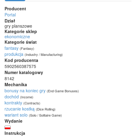
Producent
Portal
Dział
gry planszowe
Kategorie sklep
ekonomiczne
Kategorie świat
fantasy
(Fantasy)
produkcja
(Industry / Manufacturing)
Kod producenta
5902560387575
Numer katalogowy
8142
Mechanika
bonusy na koniec gry
(End Game Bonuses)
dochód
(Income)
kontrakty
(Contracts)
rzucanie kostką
(Dice Rolling)
wariant solo
(Solo / Solitaire Game)
Wydanie
Instrukcja