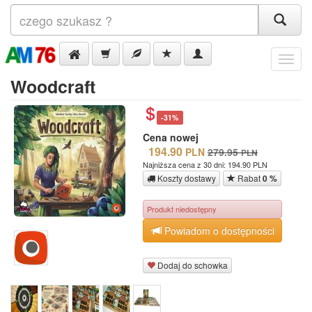
Menu
Woodcraft
-31%
Cena nowej
194.90
PLN
279.95
PLN
Najniższa cena z 30 dni: 194.90 PLN
Koszty dostawy
Rabat
0 %
Produkt niedostępny
Powiadom o dostępności
Dodaj do schowka