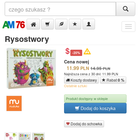
Menu
Rysostwory
-20%
Cena nowej
11.99
PLN
14.95
PLN
Najniższa cena z 30 dni: 11.99 PLN
Koszty dostawy
Rabat
0 %
Ostatnie sztuki
Produkt dostępny w sklepie
Dodaj do koszyka
Dodaj do schowka