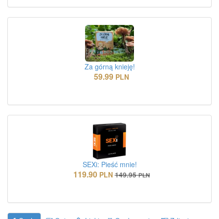
Za górną knieję!
59.99
PLN
SEXi: Pieść mnie!
119.90
PLN
149.95
PLN