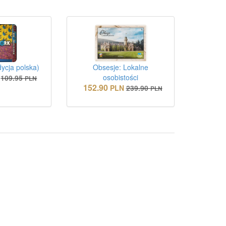
ycja polska)
Obsesje: Lokalne
osobistości
109.95
PLN
152.90
PLN
239.90
PLN