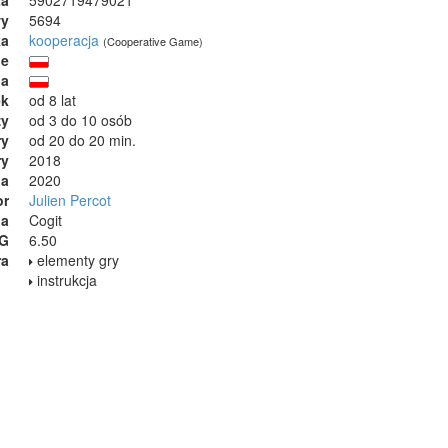
wy
5694
ka
kooperacja
(Cooperative Game)
ie
ja
ek
od 8 lat
zy
od 3 do 10 osób
ry
od 20 do 20 min.
ry
2018
ia
2020
or
Julien Percot
na
Cogit
GG
6.50
ra
elementy gry
instrukcja