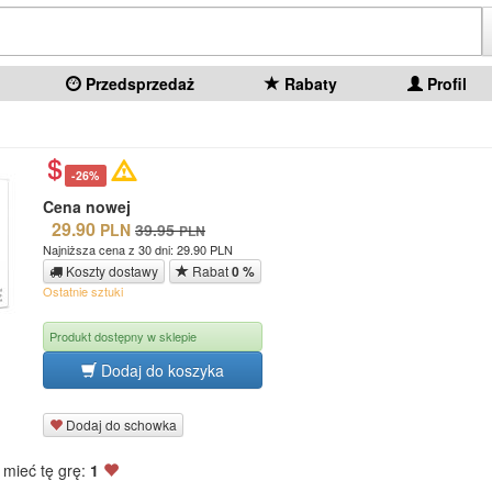
Przedsprzedaż
Rabaty
Profil
-26%
Cena nowej
29.90
PLN
39.95
PLN
Najniższa cena z 30 dni: 29.90 PLN
Koszty dostawy
Rabat
0 %
Ostatnie sztuki
Produkt dostępny w sklepie
Dodaj do koszyka
Dodaj do schowka
 mieć tę grę:
1