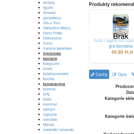
fantasy
Produkty rekomend
figurki
filmowe
gangsterzy
Gra o Tron
Gwiezdne Wojny
Brak
Harry Potter
historyczne
Koła i Gąsienice Edu
horror
gra karciana
II wojna światowa
49.90
PLN
imprezowe
karciane
klasyczne
klocki
kolekcjonerskie
Cechy
Opis
komiks
kooperacyjne
Produce
kosmos
Dzi
koty
Kategorie skl
kości
kryminał
labirynt
logiczne
Kategorie świ
lotnictwo
Marvel
maskotki i pluszaki
Kod producen