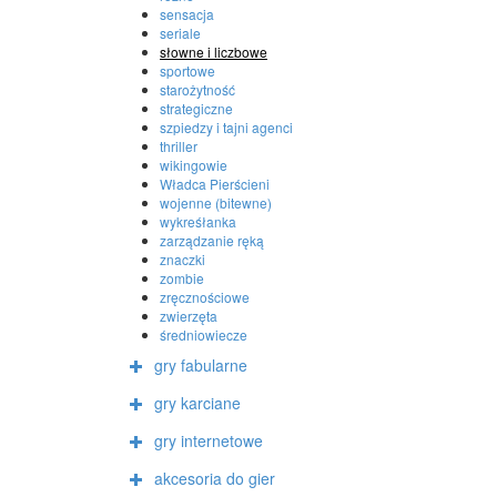
sensacja
seriale
słowne i liczbowe
sportowe
starożytność
strategiczne
szpiedzy i tajni agenci
thriller
wikingowie
Władca Pierścieni
wojenne (bitewne)
wykreśłanka
zarządzanie ręką
znaczki
zombie
zręcznościowe
zwierzęta
średniowiecze
gry fabularne
gry karciane
gry internetowe
akcesoria do gier