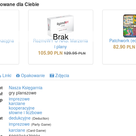
owane dla Ciebie
Brak
kacyjna
RozmoWY O NAS: Marzenia
Patchwork (ed
82.90
i plany
PLN
105.90
PLN
129.95
PLN
Linki
Opakowanie
Zdjęcia
nt
Nasza Księgarnia
gry planszowe
ał
imprezowe
ep
karciane
kooperacyjne
słowne i liczbowe
at
dedukcyjne
(Deduction)
imprezowe
(Party Game)
karciane
(Card Game)
ta
5902719479021