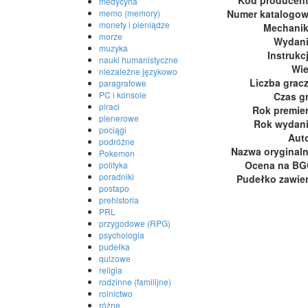
medycyna
Numer katalogo
memo (memory)
monety i pieniądze
Mechani
morze
Wydan
muzyka
Instrukc
nauki humanistyczne
Wi
niezależne językowo
Liczba grac
paragrafowe
PC i konsole
Czas g
piraci
Rok premie
plenerowe
Rok wydan
pociągi
Aut
podróżne
Nazwa oryginal
Pokemon
Ocena na B
polityka
poradniki
Pudełko zawie
postapo
prehistoria
PRL
przygodowe (RPG)
psychologia
pudełka
quizowe
religia
rodzinne (familijne)
rolnictwo
różne