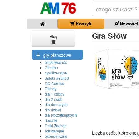
Koszyk
Nowości
Gra Słów
Blog
gry planszowe
bliski wschód
Cthulhu
cywilizacyjne
daleki wschód
DC Comics
Disney
dla 1 osoby
dla 2 osób
dla dorosłych
dla dzieci
dla początkujących
dodatki
Dziki Zachód
edukacyjne
Liczba osób, które chcą
ekonomiczne