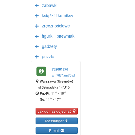
zabawki
książki i komiksy
zręcznościowe
figurki i bitewniaki
gadżety
puzzle
732081276
am76@am76.pl
Warszawa (Ursynów)
ul.Belgradzka 14/U10
00
00
-
11
-
19
Pn.
Pt.
00
00
11
-
17
So.
Jak do nas dojechać
Messanger
E-mail