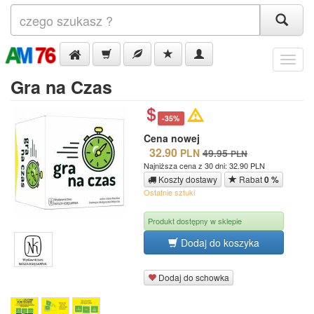
Menu
Gra na Czas
-35%
Cena nowej
32.90
PLN
49.95
PLN
Najniższa cena z 30 dni: 32.90 PLN
Koszty dostawy
Rabat
0 %
Ostatnie sztuki
Produkt dostępny w sklepie
Dodaj do koszyka
Dodaj do schowka