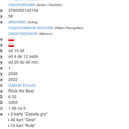
zręcznościowe
(Action / Dexterity)
ta
3760052142154
wy
58
ka
aktorstwo
(Acting)
rozpoznawanie wzorców
(Pattern Recognition)
zapamiętywanie
(Memory)
ie
ja
ek
od 10 lat
zy
od 4 do 12 osób
ry
od 20 do 40 min.
ja
1
ry
2008
ia
2022
or
Gabriel Ecoutin
na
Rock the Beat
GG
6.32
GG
3355
ci
1.06 na 5
ra
2 karty "Zasady gry"
40 kart "Gest"
10 kart "Kula"