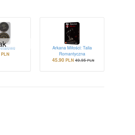
ak
etalowe
Arkana Miłości: Talia
Romantyczna
PLN
45.90
PLN
49.95
PLN