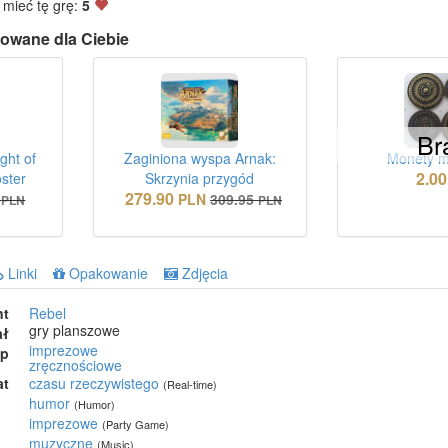
 mieć tę grę:
5
owane dla Ciebie
Br
ght of
Zaginiona wyspa Arnak:
Monety m
2.00
oster
Skrzynia przygód
279.90
PLN
309.95
PLN
PLN
Linki
Opakowanie
Zdjęcia
nt
Rebel
gry planszowe
ał
imprezowe
ep
zręcznościowe
at
czasu rzeczywistego
(Real-time)
humor
(Humor)
imprezowe
(Party Game)
muzyczne
(Music)