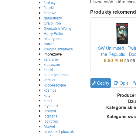
Liczba osób, które chcą
fantasy
figurki
Produkty rekomend
filmowe
gangsterzy
Gra o Tron
Gwiezdne Wojny
Harry Potter
historyczne
horror
SW Unlimited - Twili
II wojna światowa
the Republic - Bo
imprezowe
karciane
9.90
PLN
20.95
klasyczne
klocki
kolekcjonerskie
komiks
Cechy
Opis
kooperacyjne
kosmos
Produce
koty
kości
Dzi
kryminał
Kategorie skl
labirynt
Kategorie świ
logiczne
lotnictwo
Marvel
maskotki i pluszaki