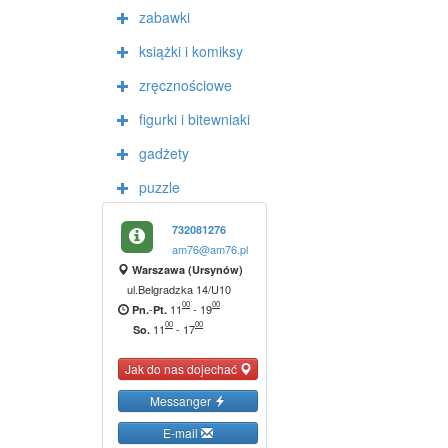
zabawki
książki i komiksy
zręcznościowe
figurki i bitewniaki
gadżety
puzzle
732081276
am76@am76.pl
Warszawa (Ursynów)
ul.Belgradzka 14/U10
00
00
-
11
-
19
Pn.
Pt.
00
00
11
-
17
So.
Jak do nas dojechać
Messanger
E-mail