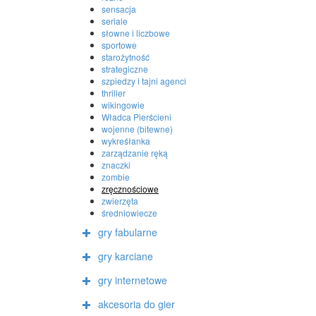
sensacja
seriale
słowne i liczbowe
sportowe
starożytność
strategiczne
szpiedzy i tajni agenci
thriller
wikingowie
Władca Pierścieni
wojenne (bitewne)
wykreśłanka
zarządzanie ręką
znaczki
zombie
zręcznościowe
zwierzęta
średniowiecze
gry fabularne
gry karciane
gry internetowe
akcesoria do gier