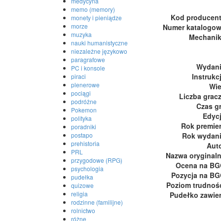
medycyna
memo (memory)
Kod producen
monety i pieniądze
morze
Numer katalogo
muzyka
Mechani
nauki humanistyczne
niezależne językowo
paragrafowe
Wydan
PC i konsole
Instrukc
piraci
plenerowe
Wi
pociągi
Liczba grac
podróżne
Czas g
Pokemon
Edyc
polityka
Rok premie
poradniki
Rok wydan
postapo
prehistoria
Aut
PRL
Nazwa oryginal
przygodowe (RPG)
Ocena na B
psychologia
Pozycja na B
pudełka
Poziom trudnoś
quizowe
religia
Pudełko zawie
rodzinne (familijne)
rolnictwo
różne