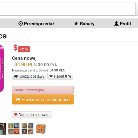
Przedsprzedaż
Rabaty
Profil
ce
-11%
Cena nowej
34.90
PLN
39.00
PLN
Najniższa cena z 30 dni: 34.90 PLN
Koszty dostawy
Rabat
0 %
Produkt niedostępny
Powiadom o dostępności
Dodaj do schowka