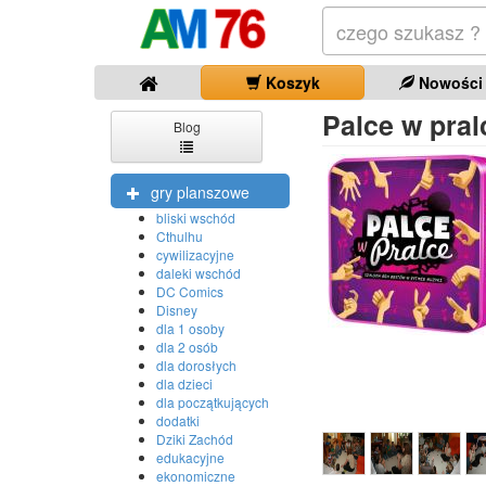
Koszyk
Nowości
Palce w pral
Blog
gry planszowe
bliski wschód
Cthulhu
cywilizacyjne
daleki wschód
DC Comics
Disney
dla 1 osoby
dla 2 osób
dla dorosłych
dla dzieci
dla początkujących
dodatki
Dziki Zachód
edukacyjne
ekonomiczne