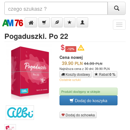
Menu
Pogaduszki. Po 22
-12%
Cena nowej
39.90
PLN
44.99
PLN
Najniższa cena z 30 dni: 39.90 PLN
Koszty dostawy
Rabat
0 %
Ostatnie sztuki
Produkt dostępny w sklepie
Dodaj do koszyka
Dodaj do schowka