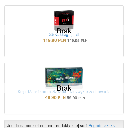
Brak
SEXi: Ulegnij mi!
119.90
PLN
149.95
PLN
Brak
Kelp: Macki kontra Szczęki - Niezwykłe zachowania
49.90
PLN
59.90
PLN
Jest to samodzielna. Inne produkty z tej serii
Pogaduszki >>