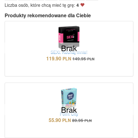
Liczba osób, które chcą mieć tę grę:
4
Produkty rekomendowane dla Ciebie
Brak
SEXi: Kochaj mnie!
119.90
PLN
149.95
PLN
Brak
Point City
55.90
PLN
89.95
PLN