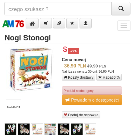
Menu
Nogi Stonogi
-27%
Cena nowej
36.90
PLN
49.90
PLN
Najniższa cena z 30 dni: 36.90 PLN
Koszty dostawy
Rabat
0 %
Produkt niedostępny
Powiadom o dostępności
Dodaj do schowka