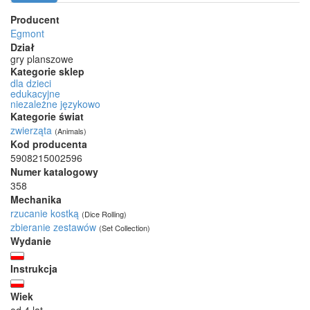
Producent
Egmont
Dział
gry planszowe
Kategorie sklep
dla dzieci
edukacyjne
niezależne językowo
Kategorie świat
zwierząta
(Animals)
Kod producenta
5908215002596
Numer katalogowy
358
Mechanika
rzucanie kostką
(Dice Rolling)
zbieranie zestawów
(Set Collection)
Wydanie
Instrukcja
Wiek
od 4 lat