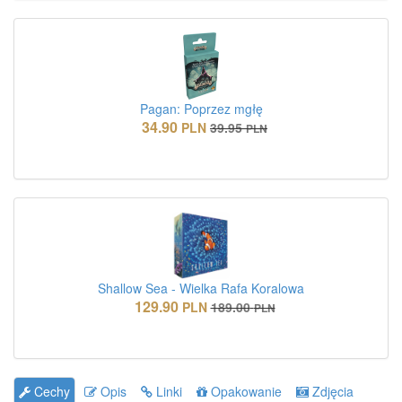
Pagan: Poprzez mgłę
34.90
PLN
39.95
PLN
Shallow Sea - Wielka Rafa Koralowa
129.90
PLN
189.00
PLN
Cechy
Opis
Linki
Opakowanie
Zdjęcia