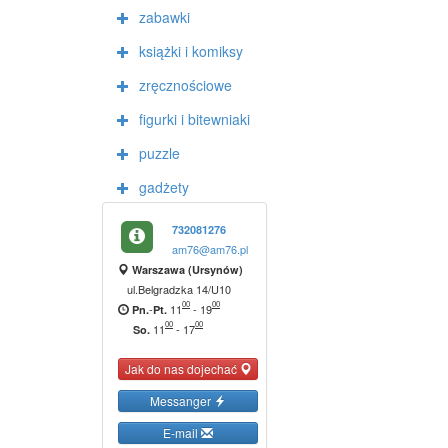
zabawki
książki i komiksy
zręcznościowe
figurki i bitewniaki
puzzle
gadżety
732081276
am76@am76.pl
Warszawa (Ursynów)
ul.Belgradzka 14/U10
00
00
-
11
-
19
Pn.
Pt.
00
00
11
-
17
So.
Jak do nas dojechać
Messanger
E-mail