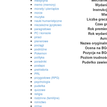
medycyna
Wydan
memo (memory)
monety i pieniądze
Instrukc
morze
Wi
muzyka
Liczba grac
nauki humanistyczne
Czas g
niezależne językowo
Rok premie
paragrafowe
PC i konsole
Rok wydan
piraci
Aut
plenerowe
Nazwa oryginal
pociągi
Ocena na B
podróżne
Pozycja na B
Pokemon
Poziom trudnoś
polityka
poradniki
Pudełko zawie
postapo
prehistoria
PRL
przygodowe (RPG)
psychologia
pudełka
quizowe
religia
rodzinne (familijne)
rolnictwo
różne