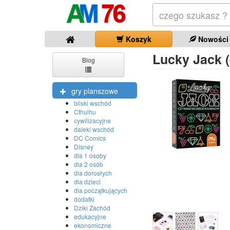
Koszyk
Nowości
Lucky Jack (
Blog
gry planszowe
bliski wschód
Cthulhu
cywilizacyjne
daleki wschód
DC Comics
Disney
dla 1 osoby
dla 2 osób
dla dorosłych
dla dzieci
dla początkujących
dodatki
Dziki Zachód
edukacyjne
ekonomiczne