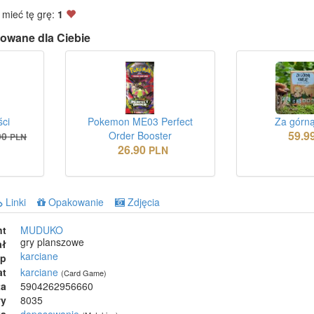
 mieć tę grę:
1
owane dla Ciebie
ści
Pokemon ME03 Perfect
Za górną
59.9
Order Booster
90
PLN
26.90
PLN
Linki
Opakowanie
Zdjęcia
nt
MUDUKO
gry planszowe
ał
karciane
ep
at
karciane
(Card Game)
ta
5904262956660
wy
8035
ka
dopasowanie