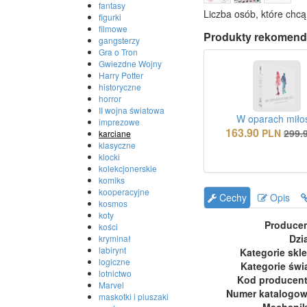
fantasy
Liczba osób, które chcą
figurki
filmowe
Produkty rekomend
gangsterzy
Gra o Tron
Gwiezdne Wojny
Harry Potter
historyczne
horror
II wojna światowa
W oparach miło
imprezowe
163.90
PLN
299.
karciane
klasyczne
klocki
kolekcjonerskie
komiks
kooperacyjne
Cechy
Opis
kosmos
koty
Produce
kości
Dzi
kryminał
labirynt
Kategorie skl
logiczne
Kategorie świ
lotnictwo
Kod producen
Marvel
Numer katalogo
maskotki i pluszaki
Mechani