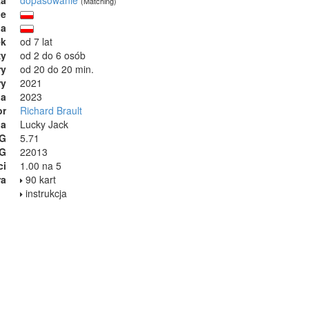
(Matching)
ie
ja
ek
od 7 lat
zy
od 2 do 6 osób
ry
od 20 do 20 min.
ry
2021
ia
2023
or
Richard Brault
na
Lucky Jack
GG
5.71
GG
22013
ci
1.00 na 5
ra
90 kart
instrukcja