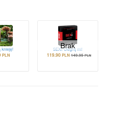
Brak
 knieję!
SEXi: Ulegnij mi!
9
119.90
PLN
PLN
149.95
PLN