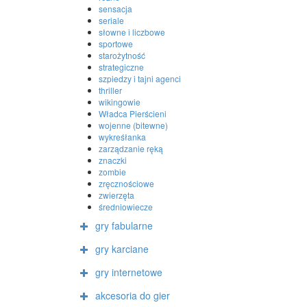
sensacja
seriale
słowne i liczbowe
sportowe
starożytność
strategiczne
szpiedzy i tajni agenci
thriller
wikingowie
Władca Pierścieni
wojenne (bitewne)
wykreśłanka
zarządzanie ręką
znaczki
zombie
zręcznościowe
zwierzęta
średniowiecze
gry fabularne
gry karciane
gry internetowe
akcesoria do gier