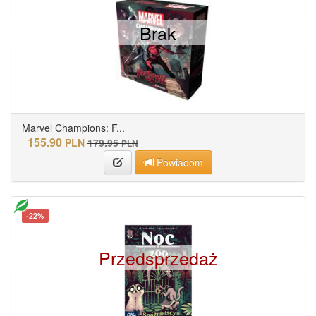
Brak
Marvel Champions: F...
155.90
PLN
179.95
PLN
Powiadom
-22%
Przedsprzedaż