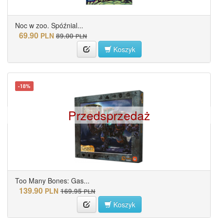
Noc w zoo. Spóźnial...
69.90
PLN
89.00
PLN
Koszyk
-18%
Przedsprzedaż
Too Many Bones: Gas...
139.90
PLN
169.95
PLN
Koszyk