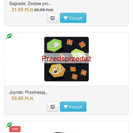
Sagrada: Zestaw pro...
31.99
PLN
39.95
PLN
Koszyk
Przedsprzedaż
Joyride: Przetrwają...
56.90
PLN
Koszyk
-14%