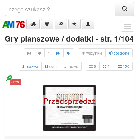
Menu
Gry planszowe / dodatki - str. 1/104
1
wszystkie
dostępne
nazwa
cena
nowe
8
40
120
-20%
Przedsprzedaż