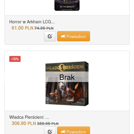
Horror w Arkham LCG...
61.00
PLN
74.95
PLN
Powiadom
-15%
Brak
Władca Pierścieni: ...
306.90
PLN
359.95
PLN
Powiadom