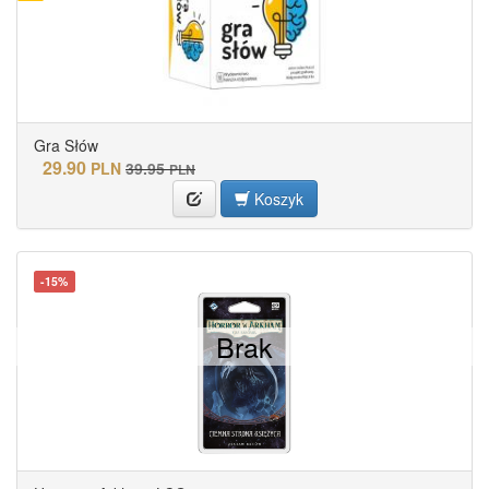
Gra Słów
29.90
PLN
39.95
PLN
Koszyk
-15%
Brak