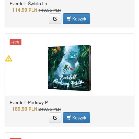
Everdell: Święto La...
114.99
PLN
149.95
PLN
Koszyk
-25%
Everdell: Perłowy P...
189.90
PLN
249.95
PLN
Koszyk