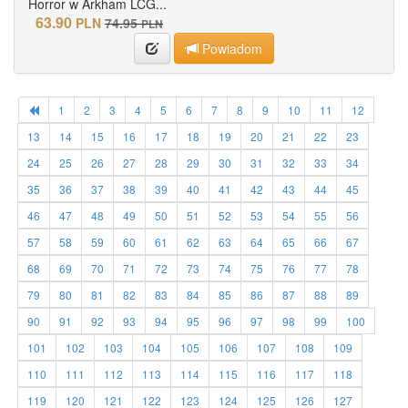
Horror w Arkham LCG...
63.90
PLN
74.95
PLN
Powiadom
1
2
3
4
5
6
7
8
9
10
11
12
13
14
15
16
17
18
19
20
21
22
23
24
25
26
27
28
29
30
31
32
33
34
35
36
37
38
39
40
41
42
43
44
45
46
47
48
49
50
51
52
53
54
55
56
57
58
59
60
61
62
63
64
65
66
67
68
69
70
71
72
73
74
75
76
77
78
79
80
81
82
83
84
85
86
87
88
89
90
91
92
93
94
95
96
97
98
99
100
101
102
103
104
105
106
107
108
109
110
111
112
113
114
115
116
117
118
119
120
121
122
123
124
125
126
127