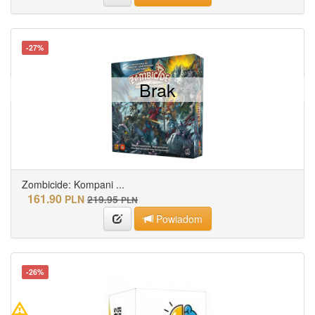
-27%
Brak
Zombicide: Kompani ...
161.90
PLN
219.95
PLN
Powiadom
-26%