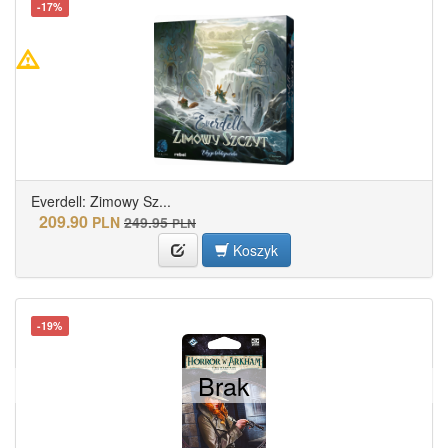
-17%
Everdell: Zimowy Sz...
209.90
PLN
249.95
PLN
Koszyk
-19%
Brak