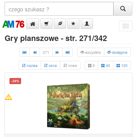
Menu
Gry planszowe - str. 271/342
271
wszystkie
dostępne
nazwa
cena
nowe
8
40
120
-24%