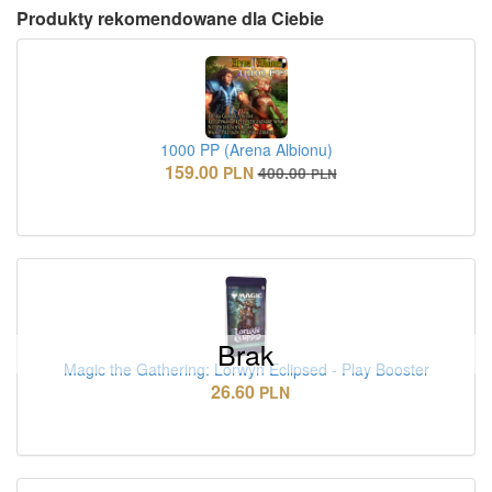
Produkty rekomendowane dla Ciebie
1000 PP (Arena Albionu)
159.00
PLN
400.00
PLN
Brak
Magic the Gathering: Lorwyn Eclipsed - Play Booster
26.60
PLN