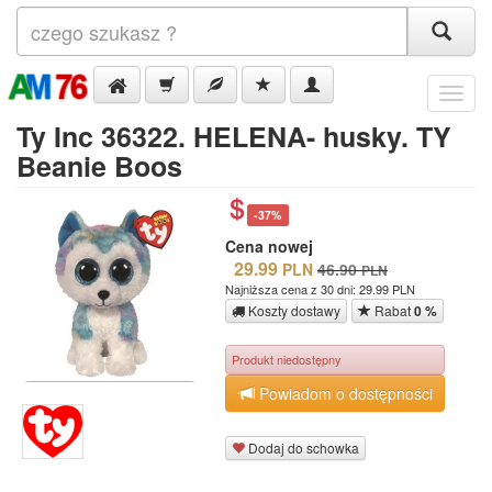
Menu
Ty Inc 36322. HELENA- husky. TY
Beanie Boos
-37%
Cena nowej
29.99
PLN
46.90
PLN
Najniższa cena z 30 dni: 29.99 PLN
Koszty dostawy
Rabat
0 %
Produkt niedostępny
Powiadom o dostępności
Dodaj do schowka