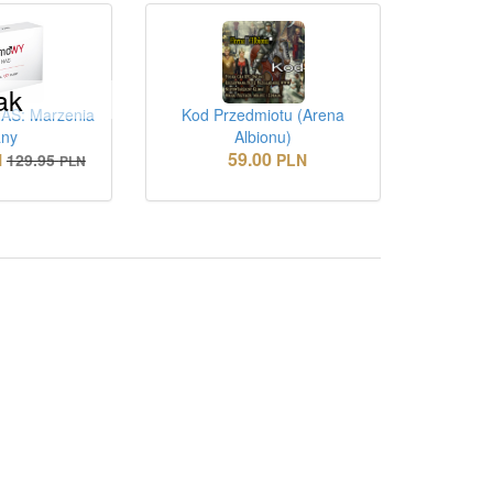
ak
S: Marzenia
Kod Przedmiotu (Arena
any
Albionu)
59.00
N
129.95
PLN
PLN