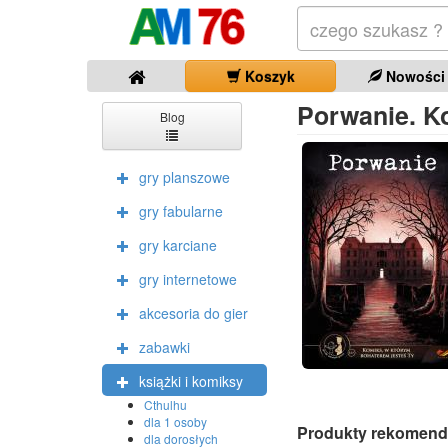
Koszyk
Nowości
Porwanie. K
Blog
gry planszowe
gry fabularne
gry karciane
gry internetowe
akcesoria do gier
zabawki
książki i komiksy
Cthulhu
dla 1 osoby
Produkty rekomend
dla dorosłych