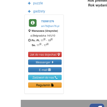
Rok premie
puzzle
Rok wydan
gadżety
732081276
am76@am76.pl
Warszawa (Ursynów)
ul.Belgradzka 14/U10
00
00
-
11
-
19
Pn.
Pt.
00
00
11
-
17
So.
Jak do nas dojechać
Messanger
E-mail
Zadzwoń do nas
Regulamin