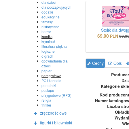
dla dzieci
dla początkujących
dodatki
edukacyjne
fantasy
historyczne
Stolik dla dwoj
horror
69.90
PLN
99.9
komiks
kryminał
literatura piękna
logiczne
o grach
opowiadania dla
Cechy
Opis
dzieci
papier
Produce
paragrafowe
Dzi
PC i konsole
poradniki
Kategorie skl
postapo
Kod producen
przygodowe (RPG)
religia
Numer katalogo
thriller
Liczba str
Okład
zręcznościowe
Wydan
figurki i bitewniaki
Wi