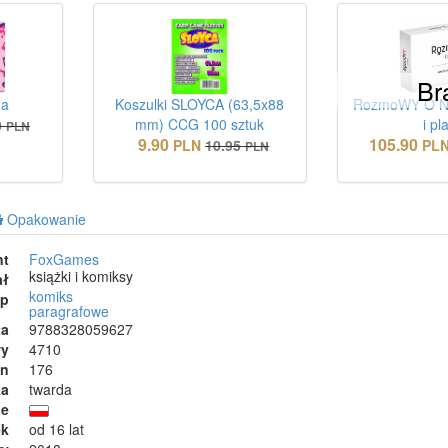
Br
ga
Koszulki SLOYCA (63,5x88
RozmoWY O NA
mm) CCG 100 sztuk
i pl
0
PLN
9.90
105.90
PLN
10.95
PL
PLN
Opakowanie
nt
FoxGames
książki i komiksy
ał
komiks
ep
paragrafowe
ta
9788328059627
wy
4710
on
176
ka
twarda
ie
ek
od 16 lat