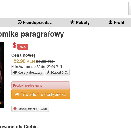
Przedsprzedaż
Rabaty
Profil
omiks paragrafowy
-43%
Cena nowej
22.90
PLN
39.99
PLN
Najniższa cena z 30 dni: 22.90 PLN
Koszty dostawy
Rabat
0 %
Produkt niedostępny
Powiadom o dostępności
Dodaj do schowka
owane dla Ciebie