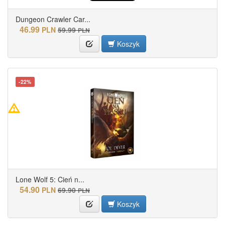
Dungeon Crawler Car...
46.99
PLN
59.99
PLN
Koszyk
-22%
Lone Wolf 5: Cień n...
54.90
PLN
69.90
PLN
Koszyk