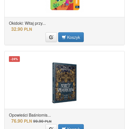
Okidoki: Witaj przy...
32.90
PLN
Koszyk
-24%
Opowieści Baśniomis...
76.90
PLN
99.90
PLN