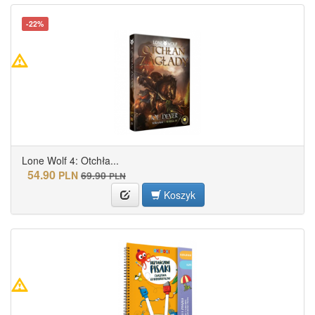
-22%
Lone Wolf 4: Otchła...
54.90
PLN
69.90
PLN
Koszyk