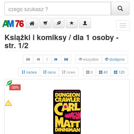
Menu
Książki i komiksy / dla 1 osoby -
str. 1/2
1
wszystkie
dostępne
nazwa
cena
nowe
8
40
120
-22%