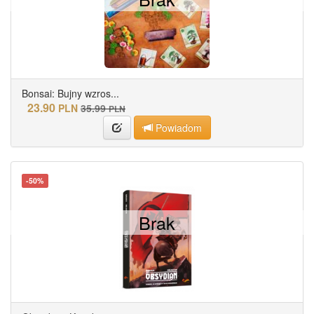
Bonsai: Bujny wzros...
23.90
PLN
35.99
PLN
Powiadom
-50%
Brak