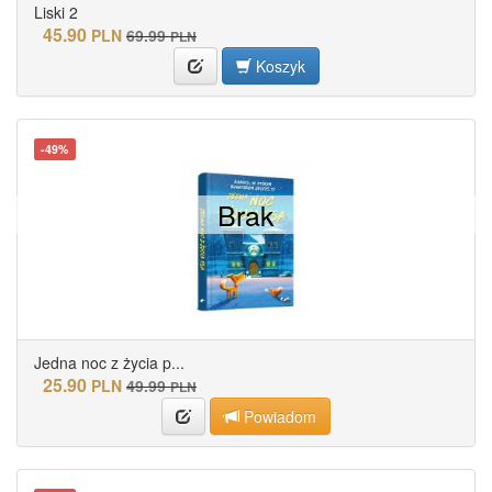
Liski 2
45.90
PLN
69.99
PLN
Koszyk
-49%
Brak
Jedna noc z życia p...
25.90
PLN
49.99
PLN
Powiadom