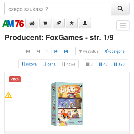
Menu
Producent: FoxGames - str. 1/9
1
wszystkie
dostępne
nazwa
cena
nowe
8
40
120
-35%