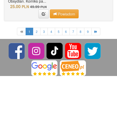
Obsydian. Komiks pa...
25.00
PLN
49.99
PLN
Powiadom
1
2
3
4
5
6
7
8
9