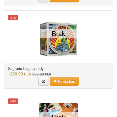
-31%
Brak
Sagrada Legacy (edy...
269.90
PLN
389.99
PLN
Powiadom
-34%
Brak