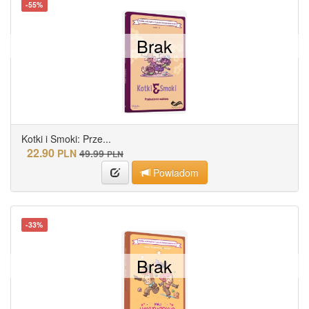
-55%
Brak
Kotki i Smoki: Prze...
22.90
PLN
49.99
PLN
Powiadom
-33%
Brak