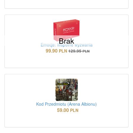
Brak
Emocje: Wspólne wyzwania
99.90
PLN
129.95
PLN
Kod Przedmiotu (Arena Albionu)
59.00
PLN