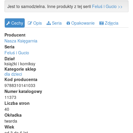
Jest to samodzielna. Inne produkty z tej serii
Feluś i Gucio >>
Cechy
Opis
Seria
Opakowanie
Zdjęcia
Producent
Nasza Księgarnia
Seria
Feluś i Gucio
Dział
książki i komiksy
Kategorie sklep
dla dzieci
Kod producenta
9788310141033
Numer katalogowy
11373
Liczba stron
40
Okładka
twarda
Wiek
od 3 do 6 lat