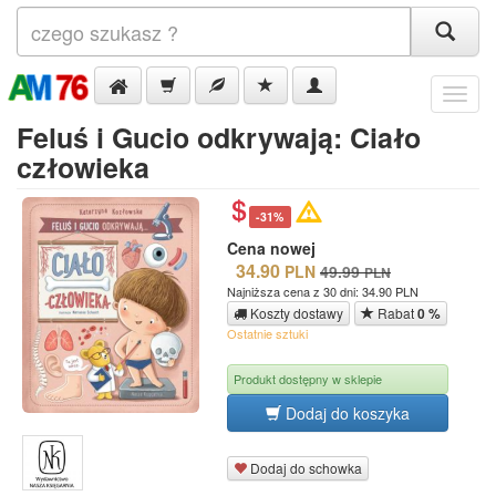
Menu
Feluś i Gucio odkrywają: Ciało
człowieka
-31%
Cena nowej
34.90
PLN
49.99
PLN
Najniższa cena z 30 dni: 34.90 PLN
Koszty dostawy
Rabat
0 %
Ostatnie sztuki
Produkt dostępny w sklepie
Dodaj do koszyka
Dodaj do schowka