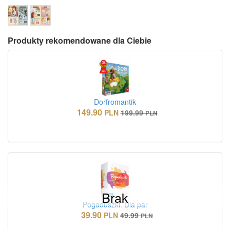
Produkty rekomendowane dla Ciebie
Dorfromantik
149.90
PLN
199.99
PLN
Brak
Pogaduszki. Dla par
39.90
PLN
49.99
PLN