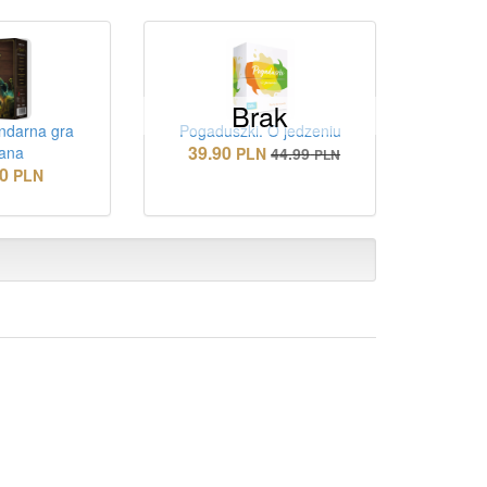
Brak
ndarna gra
Pogaduszki. O jedzeniu
39.90
iana
PLN
44.99
PLN
0
PLN