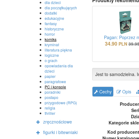
Produkty rekomend
dla dzieci
dla początkujących
dodatki
edukacyjne
fantasy
historyczne
horror
Pagan: Poprzez 
komiks
34.90
PLN
39.9
kryminał
literatura piękna
logiczne
o grach
opowiadania dla
dzieci
Jest to samodzielna. I
papier
paragrafowe
PC i konsole
Cechy
Opis
poradniki
postapo
przygodowe (RPG)
Produce
religia
Ser
thriller
Dzi
zręcznościowe
Kategorie skl
Kod producen
figurki i bitewniaki
Numer katalogo