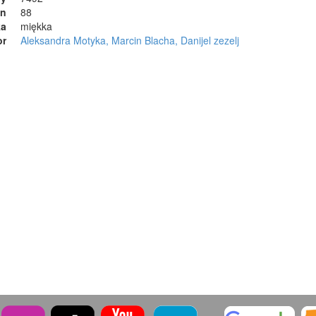
on
88
ka
miękka
or
Aleksandra Motyka, Marcin Blacha, Danijel zezelj