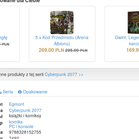
owane dla Ciebie
mgłę
5 x Kod Przedmiotu (Arena
Gwint: Lege
Albionu)
karc
5
PLN
269.00
169.9
PLN
295.00
PLN
nne produkty z tej serii
Cyberpunk 2077 >>
Seria
Opakowanie
nt
Egmont
ia
Cyberpunk 2077
książki i komiksy
ał
komiks
ep
PC i konsole
ta
9788328152755
wy
7492