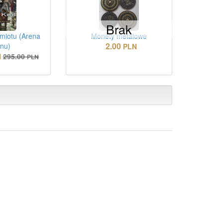
Brak
miotu (Arena
Monety metalowe
2.00
onu)
PLN
N
295.00
PLN