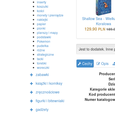
inserty
koszulki
kości
monety i pieniądze
Shallow Sea - Wielk
naklejki
Koralowa
papier
129.90
pionki
PLN
189.
planszy i mapy
podstawki
Pokemon
pudełka
Jest to dodatek. Inne p
różne
strategiczne
tacki
Cechy
Opis
torebki
woreczki
Produce
zabawki
Ser
książki i komiksy
Dzi
Kategorie skl
zręcznościowe
Kod producen
Numer katalogo
figurki i bitewniaki
gadżety