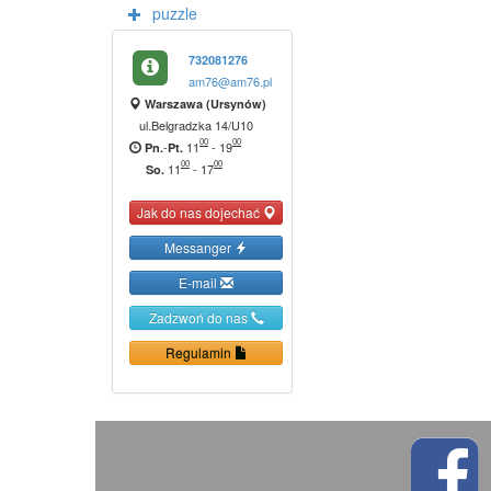
puzzle
732081276
am76@am76.pl
Warszawa (Ursynów)
ul.Belgradzka 14/U10
00
00
-
11
-
19
Pn.
Pt.
00
00
11
-
17
So.
Jak do nas dojechać
Messanger
E-mail
Zadzwoń do nas
Regulamin