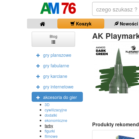
Koszyk
Nowości
AK Playmark
Blog
gry planszowe
gry fabularne
gry karciane
gry internetowe
akcesoria do gier
3D
cywilizacyjne
dodatki
ekonomiczne
Produkty rekomend
farby
figurki
filmowe