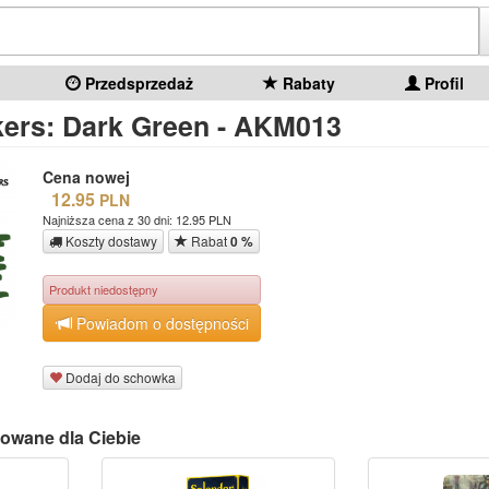
Przedsprzedaż
Rabaty
Profil
ers: Dark Green - AKM013
Cena nowej
12.95
PLN
Najniższa cena z 30 dni: 12.95 PLN
Koszty dostawy
Rabat
0 %
Produkt niedostępny
Powiadom o dostępności
Dodaj do schowka
owane dla Ciebie