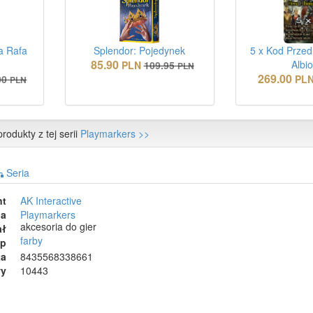
a Rafa
Splendor: Pojedynek
5 x Kod Przed
85.90
Albi
PLN
109.95
PLN
269.00
00
PL
PLN
rodukty z tej serii
Playmarkers >>
Seria
nt
AK Interactive
ia
Playmarkers
akcesoria do gier
ał
farby
ep
ta
8435568338661
wy
10443