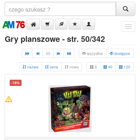
Menu
Gry planszowe - str. 50/342
50
wszystkie
dostępne
nazwa
cena
nowe
8
40
120
-16%