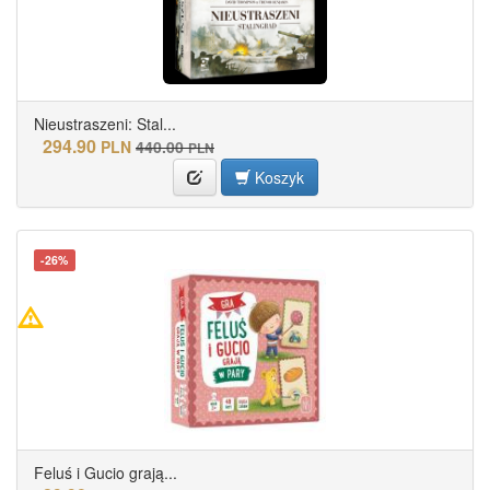
Nieustraszeni: Stal...
294.90
PLN
440.00
PLN
Koszyk
-26%
Feluś i Gucio grają...