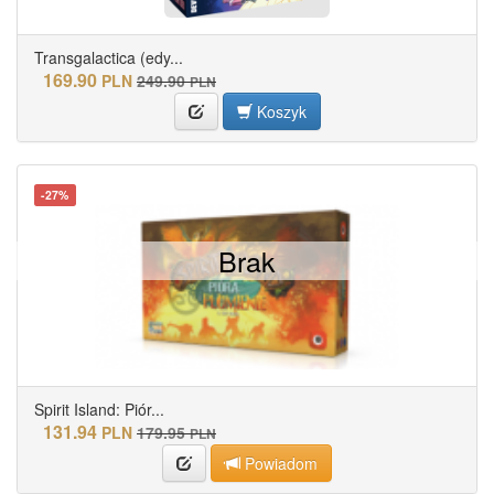
Transgalactica (edy...
169.90
PLN
249.90
PLN
Koszyk
-27%
Brak
Spirit Island: Piór...
131.94
PLN
179.95
PLN
Powiadom