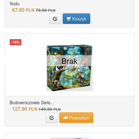
Vudu
67.90
PLN
79.90
PLN
Koszyk
-15%
Brak
Budowniczowie Siels...
127.90
PLN
149.90
PLN
Powiadom