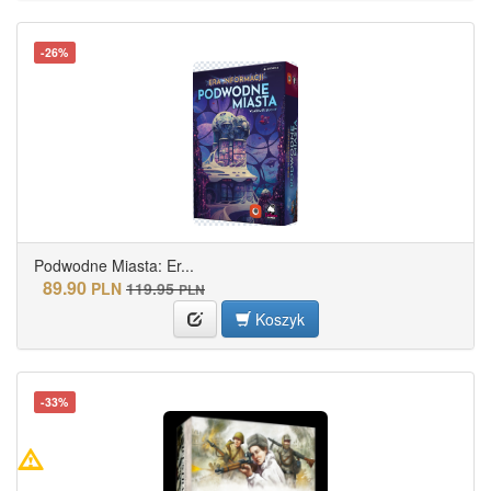
-26%
Podwodne Miasta: Er...
89.90
PLN
119.95
PLN
Koszyk
-33%