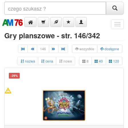
Menu
Gry planszowe - str. 146/342
146
wszystkie
dostępne
nazwa
cena
nowe
8
40
120
-29%