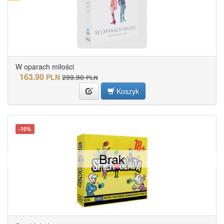
W oparach miłości
163.90
PLN
299.90
PLN
Koszyk
-10%
Brak