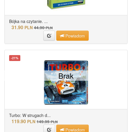
Bójka na czytanie. ...
31.90
PLN
44.90
PLN
Powiadom
-21%
Brak
Turbo: W strugach d...
119.90
PLN
149.95
PLN
Powiadom