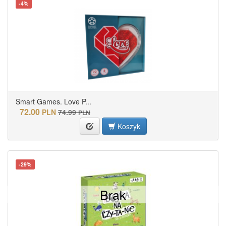
-4%
Smart Games. Love P...
72.00
PLN
74.99
PLN
Koszyk
-29%
Brak