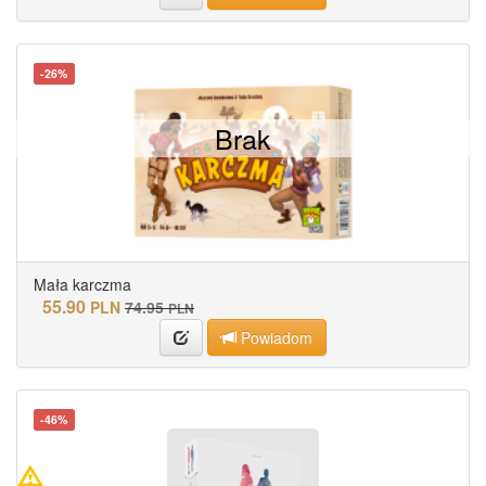
-26%
Brak
Mała karczma
55.90
PLN
74.95
PLN
Powiadom
-46%