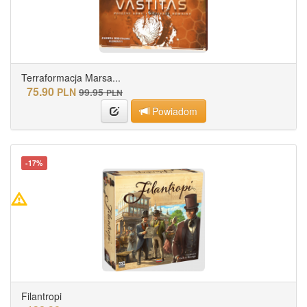
Terraformacja Marsa...
75.90
PLN
99.95
PLN
Powiadom
-17%
Filantropi