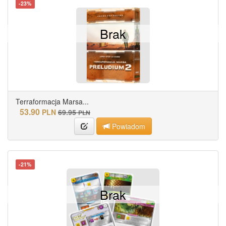
-23%
Brak
Terraformacja Marsa...
53.90
PLN
69.95
PLN
Powiadom
-21%
Brak