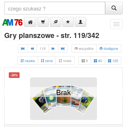
Menu
Gry planszowe - str. 119/342
119
wszystkie
dostępne
nazwa
cena
nowe
8
40
120
-20%
Brak