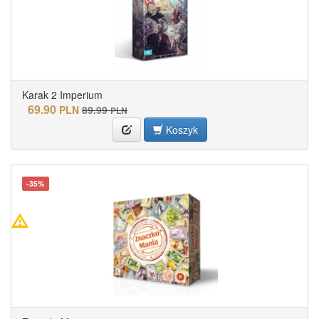
Karak 2 Imperium
69.90
PLN
89.99
PLN
Koszyk
-35%