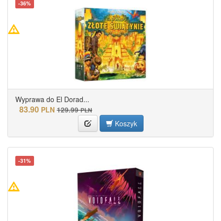
-36%
Wyprawa do El Dorad...
83.90
PLN
129.99
PLN
Koszyk
-31%