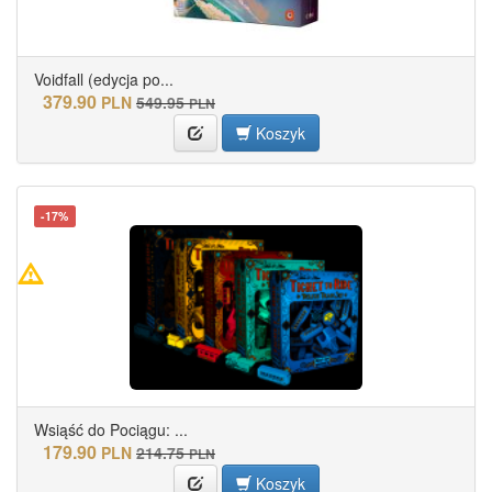
Voidfall (edycja po...
379.90
PLN
549.95
PLN
Koszyk
-17%
Wsiąść do Pociągu: ...
179.90
PLN
214.75
PLN
Koszyk