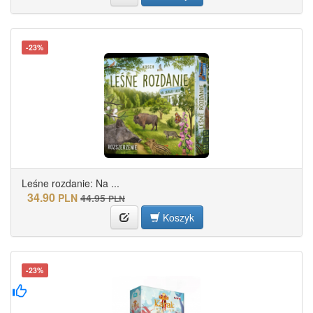
-23%
Leśne rozdanie: Na ...
34.90
PLN
44.95
PLN
Koszyk
-23%