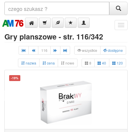
Menu
Gry planszowe - str. 116/342
116
wszystkie
dostępne
nazwa
cena
nowe
8
40
120
-19%
Brak