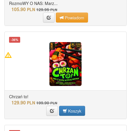
RozmoWY O NAS: Marz...
105.90
PLN
129.95
PLN
Powiadom
-36%
Chrzań to!
129.90
PLN
199.90
PLN
Koszyk