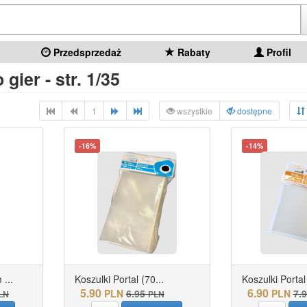
Przedsprzedaż
Rabaty
Profil
gier - str. 1/35
1
wszystkie
dostępne
-16%
-14%
...
Koszulki Portal (70...
Koszulki Portal 
5.90
6.90
PLN
6.95
PLN
7.
LN
PLN