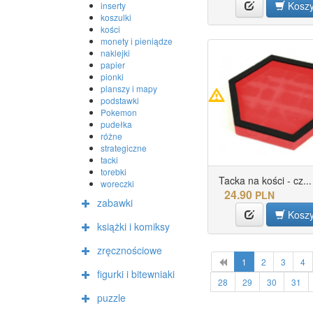
Kosz
inserty
koszulki
kości
monety i pieniądze
naklejki
papier
pionki
planszy i mapy
podstawki
Pokemon
pudełka
różne
strategiczne
tacki
torebki
Tacka na kości - cz...
woreczki
24.90
PLN
zabawki
Kosz
książki i komiksy
zręcznościowe
1
2
3
4
figurki i bitewniaki
28
29
30
31
puzzle