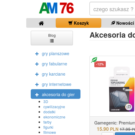
Koszyk
Nowości
Akcesoria do 
Blog
gry planszowe
gry fabularne
-12%
gry karciane
gry internetowe
akcesoria do gier
3D
cywilizacyjne
dodatki
ekonomiczne
farby
Gamegenic: Premium 
figurki
15.90
PLN
17.95
P
filmowe