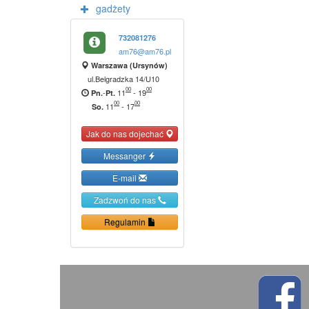
gadżety
732081276
am76@am76.pl
Warszawa (Ursynów)
ul.Belgradzka 14/U10
00
00
-
11
-
19
Pn.
Pt.
00
00
11
-
17
So.
Jak do nas dojechać
Messanger
E-mail
Zadzwoń do nas
Regulamin