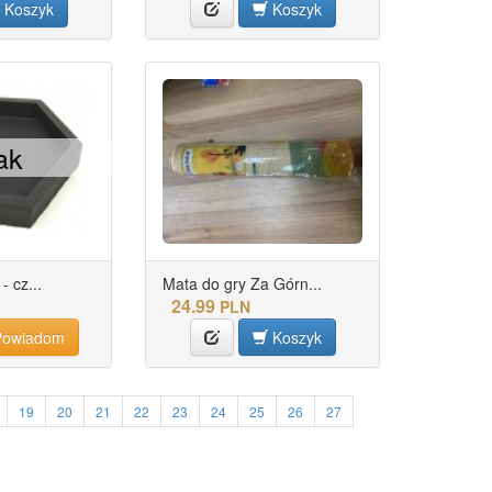
Koszyk
Koszyk
ak
- cz...
Mata do gry Za Górn...
24.99
PLN
owiadom
Koszyk
19
20
21
22
23
24
25
26
27