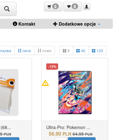
0
0
Kontakt
Dodatkowe opcje
nazwa
cena
nowe
8
40
120
-13%
(68...
Ultra-Pro: Pokemon ...
56.90
95
PLN
64.95
PLN
PLN