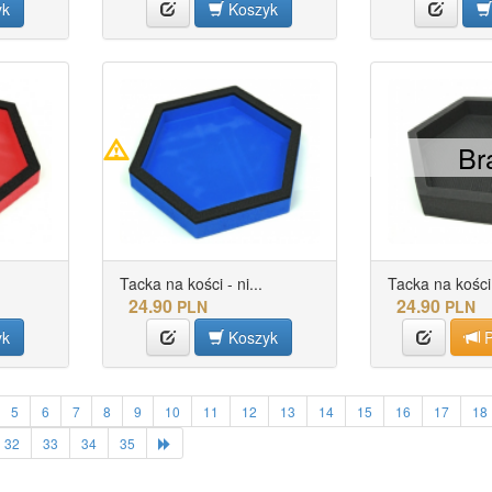
yk
Koszyk
Br
Tacka na kości - ni...
Tacka na kości 
24.90
24.90
PLN
PLN
yk
Koszyk
P
5
6
7
8
9
10
11
12
13
14
15
16
17
18
32
33
34
35