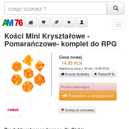
Menu
Kości Mini Kryształowe -
Pomarańczowe- komplet do RPG
Cena nowej
14.95
PLN
Najniższa cena z 30 dni: 14.95 PLN
Koszty dostawy
Rabat
0 %
Produkt niedostępny
Powiadom o dostępności
Dodaj do schowka