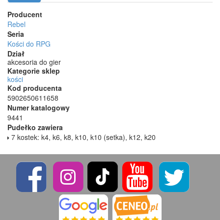
Producent
Rebel
Seria
Kości do RPG
Dział
akcesoria do gier
Kategorie sklep
kości
Kod producenta
5902650611658
Numer katalogowy
9441
Pudełko zawiera
7 kostek: k4, k6, k8, k10, k10 (setka), k12, k20