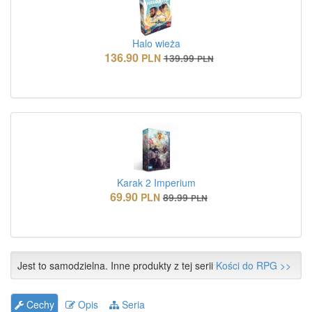
Halo wieża
136.90
PLN
139.99
PLN
Karak 2 Imperium
69.90
PLN
89.99
PLN
Jest to samodzielna. Inne produkty z tej serii
Kości do RPG >>
Cechy
Opis
Seria